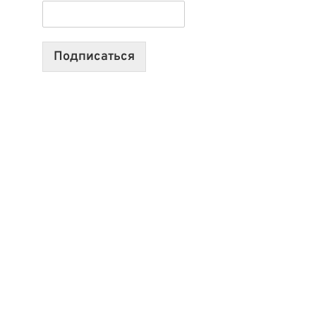
ТЕХНОЛОГИЯХ,
ИИ-
АГЕНТАХ
Подписаться
И
СТАРТАПАХ