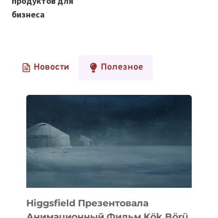
продуктов для
бизнеса
Новости
Полезное
Higgsfield Презентовала
Анимационный Фильм Kök Börü