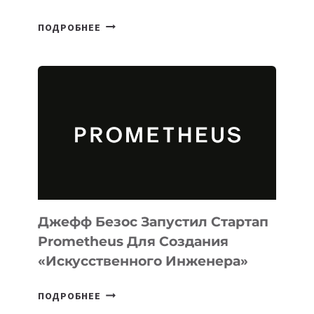
META
ПОДРОБНЕЕ
ВЫПУСТИЛА
ИИ-
АГЕНТА
MUSE
CODE
ДЛЯ
ПРОГРАММИРОВАНИЯ
НА
MACOS
И
LINUX
Джефф Безос Запустил Стартап
Prometheus Для Создания
«искусственного Инженера»
ДЖЕФФ
ПОДРОБНЕЕ
БЕЗОС