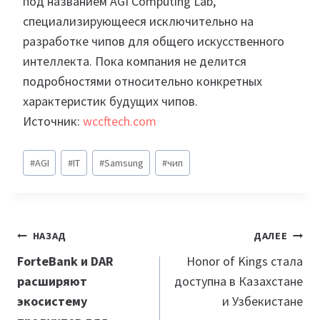
под названием AGI Computing Lab,
специализирующееся исключительно на
разработке чипов для общего искусственного
интеллекта. Пока компания не делится
подробностями относительно конкретных
характеристик будущих чипов.
Источник:
wccftech.com
Метки
#
AGI
#
IT
#
Samsung
#
чип
записи:
Навигация
НАЗАД
ДАЛЕЕ
по
ForteBank и DAR
Honor of Kings стала
расширяют
доступна в Казахстане
записям
экосистему
и Узбекистане