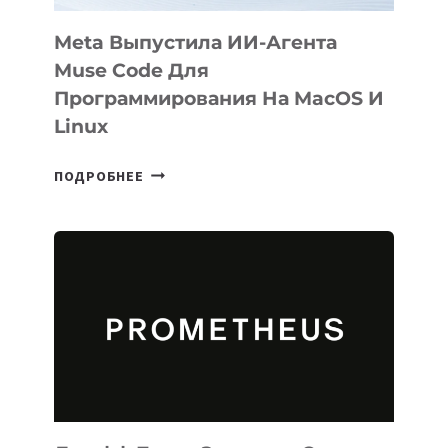
Meta Выпустила ИИ-Агента
Muse Code Для
Программирования На MacOS И
Linux
META
ПОДРОБНЕЕ
ВЫПУСТИЛА
ИИ-
АГЕНТА
MUSE
CODE
ДЛЯ
ПРОГРАММИРОВАНИЯ
НА
MACOS
И
LINUX