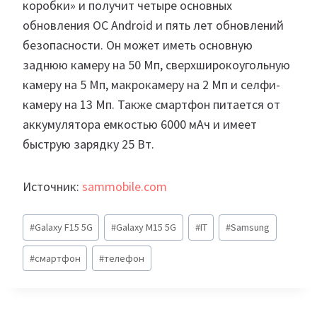
коробки» и получит четыре основных
обновления ОС Android и пять лет обновлений
безопасности. Он может иметь основную
заднюю камеру на 50 Мп, сверхширокоугольную
камеру на 5 Мп, макрокамеру на 2 Мп и селфи-
камеру на 13 Мп. Также смартфон питается от
аккумулятора емкостью 6000 мАч и имеет
быструю зарядку 25 Вт.
Источник:
sammobile.com
Метки
#
Galaxy F15 5G
#
Galaxy M15 5G
#
IT
#
Samsung
записи:
#
смартфон
#
телефон