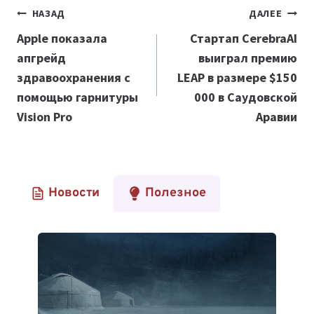
Навигация
НАЗАД
ДАЛЕЕ
по
Apple показала
Стартап CerebraAI
апгрейд
выиграл премию
записям
здравоохранения с
LEAP в размере $150
помощью гарнитуры
000 в Саудовской
Vision Pro
Аравии
Новости
Полезное