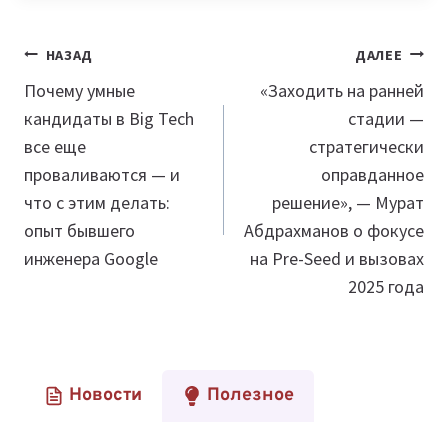
Навигация
НАЗАД
ДАЛЕЕ
по
Почему умные
«Заходить на ранней
кандидаты в Big Tech
стадии —
записям
все еще
стратегически
проваливаются — и
оправданное
что с этим делать:
решение», — Мурат
опыт бывшего
Абдрахманов о фокусе
инженера Google
на Pre-Seed и вызовах
2025 года
Новости
Полезное