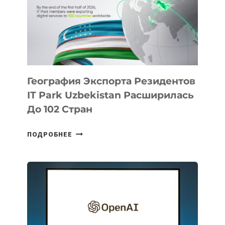
ПРЕДМЕТЫ
ПО
ИСКУССТВЕННОМУ
ИНТЕЛЛЕКТУ
География Экспорта Резидентов
IT Park Uzbekistan Расширилась
До 102 Стран
ГЕОГРАФИЯ
ПОДРОБНЕЕ
ЭКСПОРТА
РЕЗИДЕНТОВ
IT
PARK
UZBEKISTAN
РАСШИРИЛАСЬ
ДО