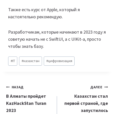
Также есть курс от Apple, который я
настоятельно рекомендую.
Разработчикам, которые начинают в 2023 году я
советую начать не с SwiftUI, a c UIKit-а, просто
чтобы знать базу.
Метки
#
IT
#
казахстан
#
цифровизация
записи:
Навигация
НАЗАД
ДАЛЕЕ
по
В Алматы пройдет
Казахстан стал
KazHackStan Turan
первой страной, где
записям
2023
запустилось