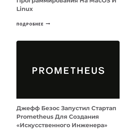
Программирования На MacOS И
Linux
META
ПОДРОБНЕЕ
ВЫПУСТИЛА
ИИ-
АГЕНТА
MUSE
CODE
ДЛЯ
ПРОГРАММИРОВАНИЯ
НА
MACOS
И
LINUX
Джефф Безос Запустил Стартап
Prometheus Для Создания
«искусственного Инженера»