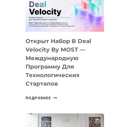
AI
YOUTH
CAMP
ДАЛ
30
Открыт Набор В Deal
ПОДРОСТКАМ
БИЛЕТ
Velocity By MOST —
В
Международную
IT-
Программу Для
ПРЕДПРИНИМАТЕЛЬСТВО
Технологических
Стартапов
ОТКРЫТ
ПОДРОБНЕЕ
НАБОР
В
DEAL
VELOCITY