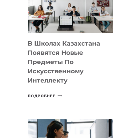
BY
MOST
—
МЕЖДУНАРОДНУЮ
ПРОГРАММУ
В Школах Казахстана
ДЛЯ
ТЕХНОЛОГИЧЕСКИХ
Появятся Новые
СТАРТАПОВ
Предметы По
Искусственному
Интеллекту
В
ПОДРОБНЕЕ
ШКОЛАХ
КАЗАХСТАНА
ПОЯВЯТСЯ
НОВЫЕ
ПРЕДМЕТЫ