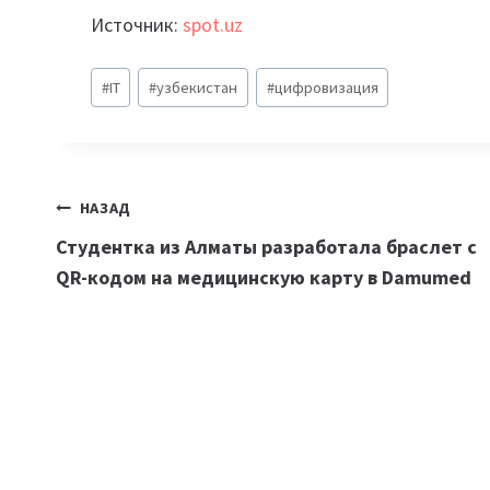
Источник:
spot.uz
Метки
#
IT
#
узбекистан
#
цифровизация
записи:
Навигация
НАЗАД
Студентка из Алматы разработала браслет с
по
QR-кодом на медицинскую карту в Damumed
записям