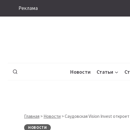
Перейти
Реклама
к
содержимому
Новости
Статьи
С
Главная
>
Новости
>
Саудовская Vision Invest открое
НОВОСТИ