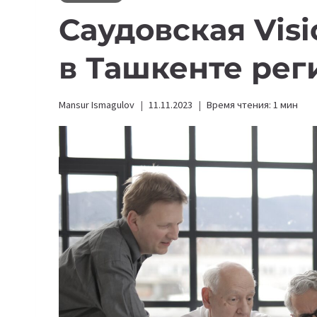
Саудовская Visi
в Ташкенте ре
Mansur Ismagulov
11.11.2023
Время чтения:
1
мин