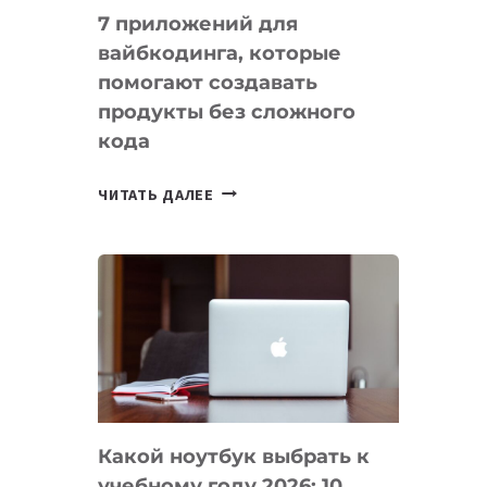
7 приложений для
вайбкодинга, которые
помогают создавать
продукты без сложного
кода
7
ЧИТАТЬ ДАЛЕЕ
ПРИЛОЖЕНИЙ
ДЛЯ
ВАЙБКОДИНГА,
КОТОРЫЕ
ПОМОГАЮТ
СОЗДАВАТЬ
ПРОДУКТЫ
БЕЗ
СЛОЖНОГО
Какой ноутбук выбрать к
КОДА
учебному году 2026: 10