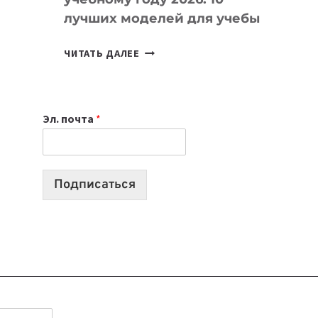
лучших моделей для учебы
КАКОЙ
ЧИТАТЬ ДАЛЕЕ
НОУТБУК
ВЫБРАТЬ
К
Эл. почта
*
УЧЕБНОМУ
ГОДУ
2026:
10
Подписаться
ЛУЧШИХ
МОДЕЛЕЙ
ДЛЯ
УЧЕБЫ