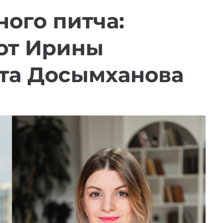
ого питча:
от Ирины
ета Досымханова