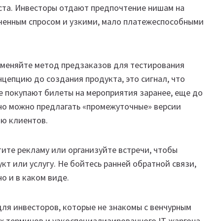
оста. Инвесторы отдают предпочтение нишам на
иченным спросом и узкими, мало платежеспособными
именяйте метод предзаказов для тестирования
нцепцию до создания продукта, это сигнал, что
е покупают билеты на мероприятия заранее, еще до
но можно предлагать «промежуточные» версии
ию клиентов.
ите рекламу или организуйте встречи, чтобы
кт или услугу. Не бойтесь ранней обратной связи,
о и в каком виде.
ля инвесторов, которые не знакомы с венчурным
х терминов и узкоспециализированного IT-жаргона.