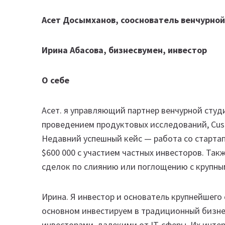
Асет Досымханов, сооснователь венчурной
Ирина Абасова, бизнесвумен, инвестор
О себе
Асет. я управляющий партнер венчурной студ
проведением продуктовых исследований, Cus
Недавний успешный кейс — работа со стартап
$600 000 с участием частных инвесторов. Та
сделок по слиянию или поглощению с крупны
Ирина. Я инвестор и основатель крупнейшего
основном инвестируем в традиционный бизне
инвесторами, далекими от IT-сферы. Их интер