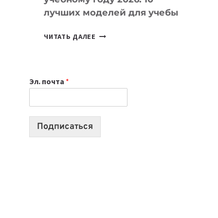
лучших моделей для учебы
КАКОЙ
ЧИТАТЬ ДАЛЕЕ
НОУТБУК
ВЫБРАТЬ
К
Эл. почта
*
УЧЕБНОМУ
ГОДУ
2026:
10
Подписаться
ЛУЧШИХ
МОДЕЛЕЙ
ДЛЯ
УЧЕБЫ