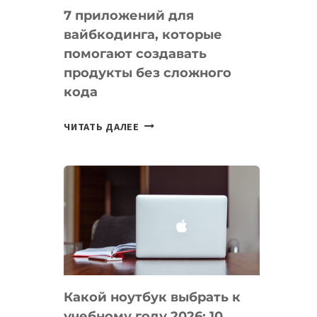
7 приложений для
вайбкодинга, которые
помогают создавать
продукты без сложного
кода
7
ЧИТАТЬ ДАЛЕЕ
ПРИЛОЖЕНИЙ
ДЛЯ
ВАЙБКОДИНГА,
КОТОРЫЕ
ПОМОГАЮТ
СОЗДАВАТЬ
ПРОДУКТЫ
БЕЗ
СЛОЖНОГО
Какой ноутбук выбрать к
КОДА
учебному году 2026: 10