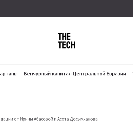
тартапы
Венчурный капитал Центральной Евразии
ндации от Ирины Абасовой и Асета Досымханова