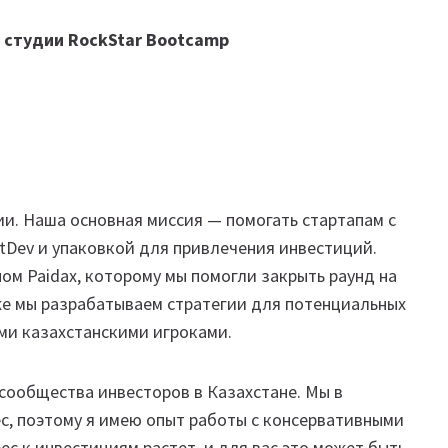
 студии RockStar Bootcamp
ии. Наша основная миссия — помогать стартапам с
tDev и упаковкой для привлечения инвестиций.
ом Paidax, которому мы помогли закрыть раунд на
кже мы разрабатываем стратегии для потенциальных
ми казахстанскими игроками.
 сообщества инвесторов в Казахстане. Мы в
с, поэтому я имею опыт работы с консервативными
ес к инвестициям растет, и для вас это может быть