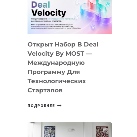
AI
YOUTH
CAMP
ДАЛ
30
Открыт Набор В Deal
ПОДРОСТКАМ
БИЛЕТ
Velocity By MOST —
В
Международную
IT-
Программу Для
ПРЕДПРИНИМАТЕЛЬСТВО
Технологических
Стартапов
ОТКРЫТ
ПОДРОБНЕЕ
НАБОР
В
DEAL
VELOCITY