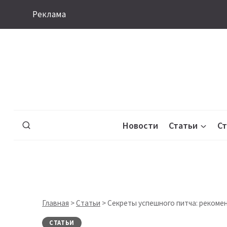
Перейти
Реклама
к
содержимому
Новости
Статьи
С
Главная
>
Статьи
>
Секреты успешного питча: рекоме
СТАТЬИ