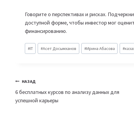
Говорите о перспективах и рисках. Подчеркн
доступной форме, чтобы инвестор мог оценит
финансированию.
Метки
#
IT
#
Асет Досымханов
#
Ирина Абасова
#
каза
записи:
Навигация
НАЗАД
6 бесплатных курсов по анализу данных для
по
успешной карьеры
записям