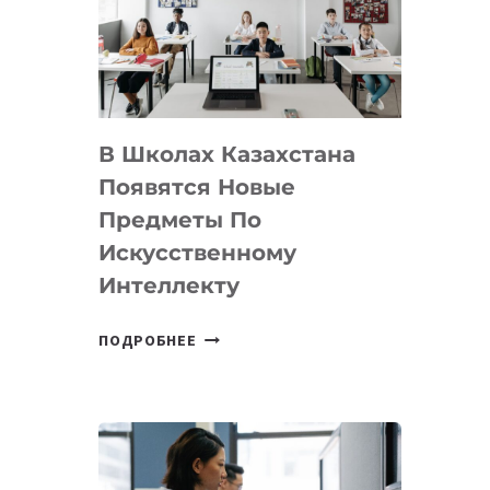
BY
MOST
—
МЕЖДУНАРОДНУЮ
ПРОГРАММУ
В Школах Казахстана
ДЛЯ
ТЕХНОЛОГИЧЕСКИХ
Появятся Новые
СТАРТАПОВ
Предметы По
Искусственному
Интеллекту
В
ПОДРОБНЕЕ
ШКОЛАХ
КАЗАХСТАНА
ПОЯВЯТСЯ
НОВЫЕ
ПРЕДМЕТЫ