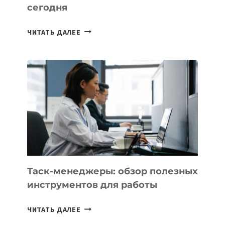
сегодня
ИИ-
ЧИТАТЬ ДАЛЕЕ
АССИСТЕНТ
ДЛЯ
БИЗНЕСА:
КАКИЕ
3
ЗАДАЧИ
ЕМУ
МОЖНО
ПОРУЧИТЬ
УЖЕ
СЕГОДНЯ
Таск-менеджеры: обзор полезных
инструментов для работы
ТАСК-
ЧИТАТЬ ДАЛЕЕ
МЕНЕДЖЕРЫ: