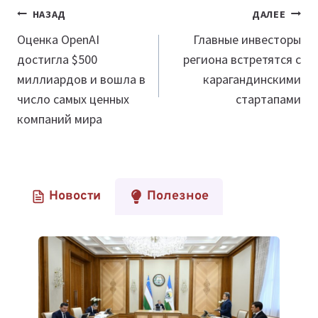
Навигация
НАЗАД
ДАЛЕЕ
по
Оценка OpenAI
Главные инвесторы
достигла $500
региона встретятся с
записям
миллиардов и вошла в
карагандинскими
число самых ценных
стартапами
компаний мира
Новости
Полезное