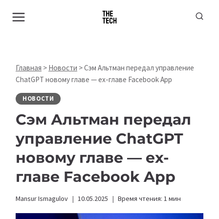
Перейти
к
содержимому
Главная
>
Новости
>
Сэм Альтман передал управление
ChatGPT новому главе — ex-главе Facebook App
НОВОСТИ
Сэм Альтман передал
управление ChatGPT
новому главе — ex-
главе Facebook App
Mansur Ismagulov
10.05.2025
Время чтения:
1
мин