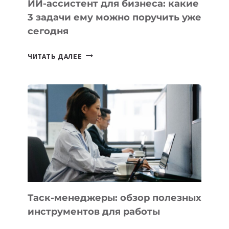
ИИ-ассистент для бизнеса: какие
3 задачи ему можно поручить уже
сегодня
ИИ-
ЧИТАТЬ ДАЛЕЕ
АССИСТЕНТ
ДЛЯ
БИЗНЕСА:
КАКИЕ
3
ЗАДАЧИ
ЕМУ
МОЖНО
ПОРУЧИТЬ
УЖЕ
СЕГОДНЯ
Таск-менеджеры: обзор полезных
инструментов для работы