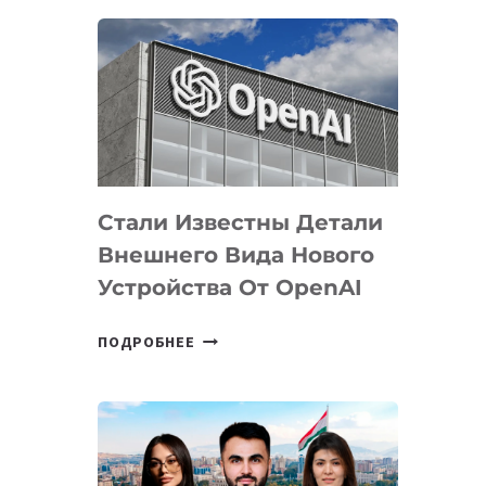
ОПРЕДЕЛЕНЫ
ПРИОРИТЕТНЫЕ
ЗАДАЧИ
ПО
РАЗВИТИЮ
ЭКОСИСТЕМЫ
ИСКУССТВЕННОГО
ИНТЕЛЛЕКТА
Стали Известны Детали
Внешнего Вида Нового
Устройства От OpenAI
СТАЛИ
ПОДРОБНЕЕ
ИЗВЕСТНЫ
ДЕТАЛИ
ВНЕШНЕГО
ВИДА
НОВОГО