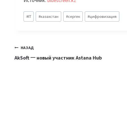
Источник:
bluescreen.kz
Метки
#
IT
#
казахстан
#
сергек
#
цифровизация
записи:
Навигация
НАЗАД
AkSoft 一 новый участник Astana Hub
по
записям