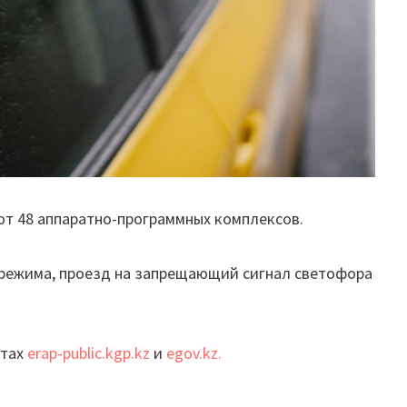
ют 48 аппаратно-программных комплексов.
 режима, проезд на запрещающий сигнал светофора
йтах
erap-public.kgp.kz
и
egov.kz.