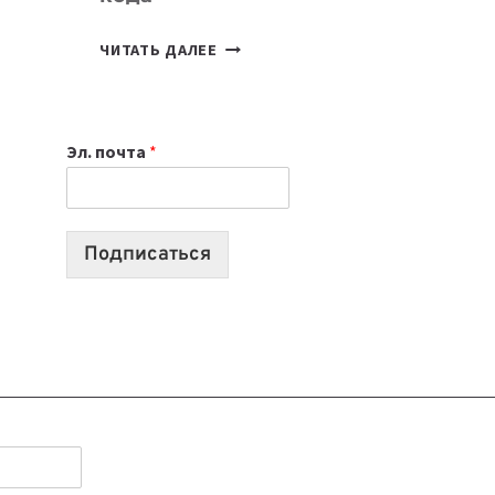
7
ЧИТАТЬ ДАЛЕЕ
ПРИЛОЖЕНИЙ
ДЛЯ
ВАЙБКОДИНГА,
Эл. почта
*
КОТОРЫЕ
ПОМОГАЮТ
СОЗДАВАТЬ
ПРОДУКТЫ
Подписаться
БЕЗ
СЛОЖНОГО
КОДА