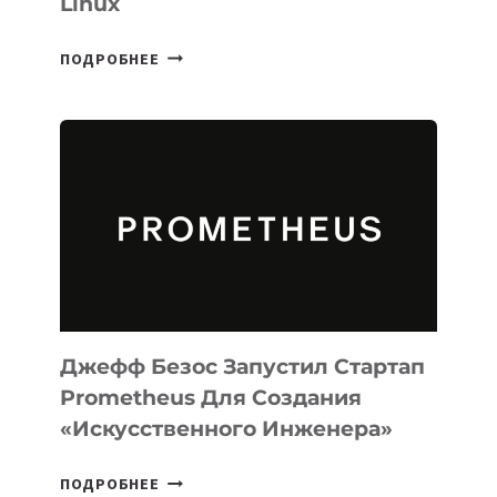
Linux
META
ПОДРОБНЕЕ
ВЫПУСТИЛА
ИИ-
АГЕНТА
MUSE
CODE
ДЛЯ
ПРОГРАММИРОВАНИЯ
НА
MACOS
И
LINUX
Джефф Безос Запустил Стартап
Prometheus Для Создания
«искусственного Инженера»
ДЖЕФФ
ПОДРОБНЕЕ