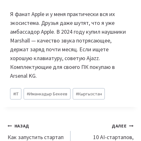
Я фанат Apple и у меня практически вся их
экосистема. Друзья даже шутят, что я уже
амбассадор Apple. В 2024 году купил наушники
Marshall — качество звука потрясающее,
держат заряд почти месяц. Если ищете
хорошую клавиатуру, советую Ajazz.
Комплектующие для своего ПК покупаю в
Arsenal KG.
Метки
#
IT
#
Иманкадыр Бекеев
#
Кыргызстан
записи:
Навигация
НАЗАД
ДАЛЕЕ
по
Как запустить стартап
10 AI-стартапов,