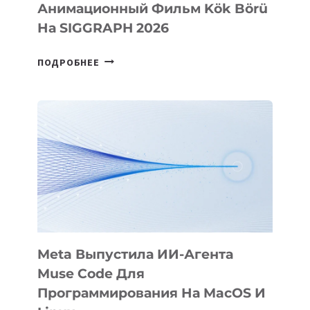
Анимационный Фильм Kök Börü
На SIGGRAPH 2026
HIGGSFIELD
ПОДРОБНЕЕ
ПРЕЗЕНТОВАЛА
АНИМАЦИОННЫЙ
ФИЛЬМ
KÖK
BÖRÜ
НА
SIGGRAPH
2026
Meta Выпустила ИИ-Агента
Muse Code Для
Программирования На MacOS И