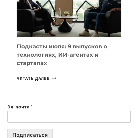
2026:
10
ЛУЧШИХ
МОДЕЛЕЙ
ДЛЯ
УЧЕБЫ
Подкасты июля: 9 выпусков о
технологиях, ИИ-агентах и
стартапах
ПОДКАСТЫ
ЧИТАТЬ ДАЛЕЕ
ИЮЛЯ:
9
ВЫПУСКОВ
Эл. почта
*
О
ТЕХНОЛОГИЯХ,
ИИ-
АГЕНТАХ
Подписаться
И