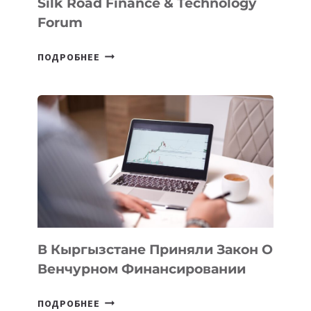
Silk Road Finance & Technology
Forum
В
ПОДРОБНЕЕ
УЗБЕКИСТАНЕ
ПРОЙДЕТ
ПЕРВЫЙ
SILK
ROAD
FINANCE
&
TECHNOLOGY
FORUM
В Кыргызстане Приняли Закон О
Венчурном Финансировании
В
ПОДРОБНЕЕ