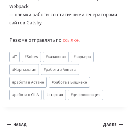
Webpack
— навыки работы со статичными генераторами
сайтов Gatsby.
Резюме отправлять по
ссылке
.
Метки
#
IT
#
Sobes
#
казахстан
#
карьера
записи:
#
Кыргызстан
#
работа в Алматы
#
работа в Астане
#
работа в Бишкеке
#
работа в США
#
стартап
#
цифровизация
Навигация
НАЗАД
ДАЛЕЕ