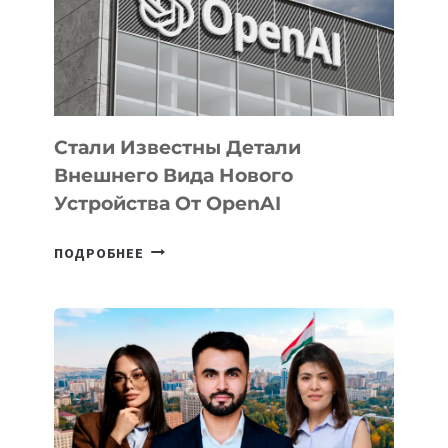
РАЗВИТИЮ
ЭКОСИСТЕМЫ
ИСКУССТВЕННОГО
ИНТЕЛЛЕКТА
Стали Известны Детали
Внешнего Вида Нового
Устройства От OpenAI
СТАЛИ
ПОДРОБНЕЕ
ИЗВЕСТНЫ
ДЕТАЛИ
ВНЕШНЕГО
ВИДА
НОВОГО
УСТРОЙСТВА
ОТ
OPENAI