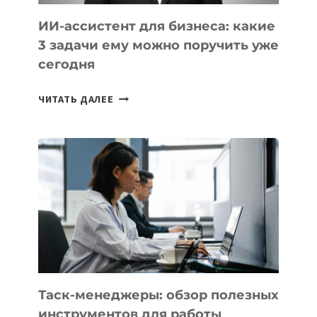
ИИ-ассистент для бизнеса: какие
3 задачи ему можно поручить уже
сегодня
ИИ-
ЧИТАТЬ ДАЛЕЕ
АССИСТЕНТ
ДЛЯ
БИЗНЕСА:
КАКИЕ
3
ЗАДАЧИ
ЕМУ
МОЖНО
ПОРУЧИТЬ
УЖЕ
СЕГОДНЯ
Таск-менеджеры: обзор полезных
инструментов для работы