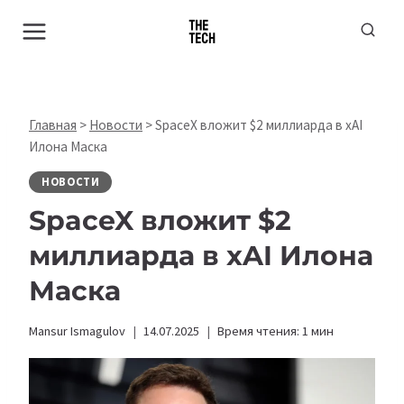
Перейти
к
содержимому
Главная
>
Новости
>
SpaceX вложит $2 миллиарда в xAI
Илона Маска
НОВОСТИ
SpaceX вложит $2
миллиарда в xAI Илона
Маска
Mansur Ismagulov
14.07.2025
Время чтения:
1
мин