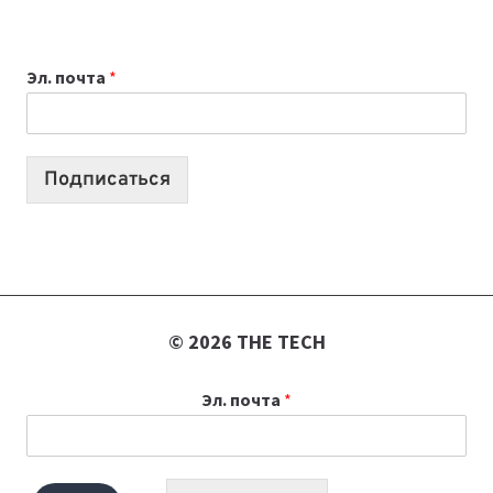
ДЛЯ
ВАЙБКОДИНГА,
Эл. почта
*
КОТОРЫЕ
ПОМОГАЮТ
СОЗДАВАТЬ
ПРОДУКТЫ
Подписаться
БЕЗ
СЛОЖНОГО
КОДА
© 2026 THE TECH
Эл. почта
*