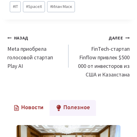
Метки
#
IT
#
SpaceX
#
Илан Маск
записи:
Навигация
НАЗАД
ДАЛЕЕ
по
Meta приобрела
FinTech-стартап
голосовой стартап
Finflow привлек $500
записям
Play AI
000 от инвесторов из
США и Казахстана
Новости
Полезное