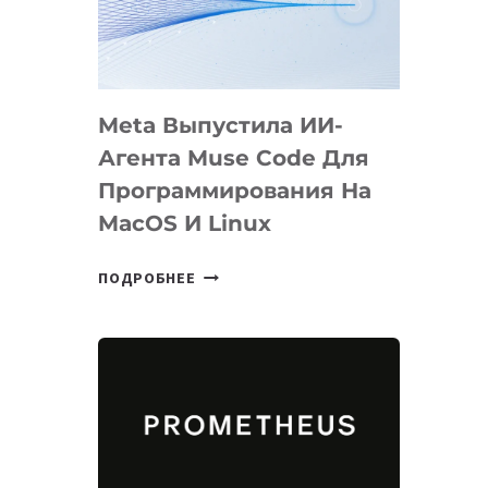
НА
SIGGRAPH
2026
Meta Выпустила ИИ-
Агента Muse Code Для
Программирования На
MacOS И Linux
META
ПОДРОБНЕЕ
ВЫПУСТИЛА
ИИ-
АГЕНТА
MUSE
CODE
ДЛЯ
ПРОГРАММИРОВАНИЯ