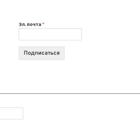
НОУТБУК
ВЫБРАТЬ
К
Эл. почта
*
УЧЕБНОМУ
ГОДУ
2026:
10
Подписаться
ЛУЧШИХ
МОДЕЛЕЙ
ДЛЯ
УЧЕБЫ