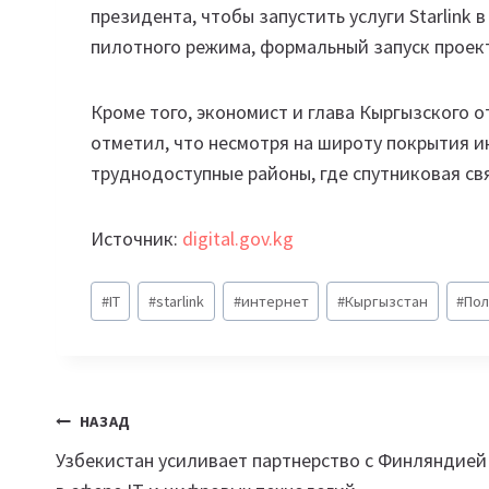
президента, чтобы запустить услуги Starlink
пилотного режима, формальный запуск проек
Кроме того, экономист и глава Кыргызского 
отметил, что несмотря на широту покрытия и
труднодоступные районы, где спутниковая св
Источник:
digital.gov.kg
Метки
#
IT
#
starlink
#
интернет
#
Кыргызстан
#
По
записи:
Навигация
НАЗАД
Узбекистан усиливает партнерство с Финляндией
по