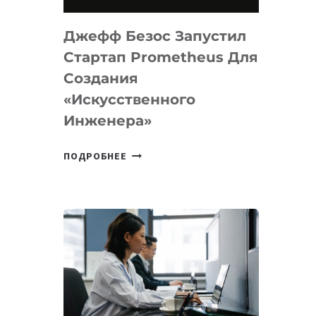
НА
MACOS
Джефф Безос Запустил
И
LINUX
Стартап Prometheus Для
Создания
«искусственного
Инженера»
ДЖЕФФ
ПОДРОБНЕЕ
БЕЗОС
ЗАПУСТИЛ
СТАРТАП
PROMETHEUS
ДЛЯ
СОЗДАНИЯ
«ИСКУССТВЕННОГО
ИНЖЕНЕРА»