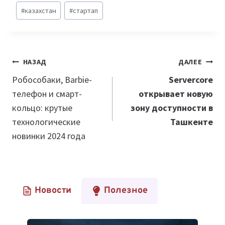
#
казахстан
#
стартап
Навигация
НАЗАД
ДАЛЕЕ
по
Робособаки, Barbie-
Servercore
телефон и смарт-
открывает новую
записям
кольцо: крутые
зону доступности в
технологические
Ташкенте
новинки 2024 года
Новости
Полезное