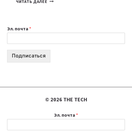
ЧИТАТЬ ДАЛЕЕ
НОУТБУК
ВЫБРАТЬ
К
Эл. почта
*
УЧЕБНОМУ
ГОДУ
2026:
10
Подписаться
ЛУЧШИХ
МОДЕЛЕЙ
ДЛЯ
УЧЕБЫ
© 2026 THE TECH
Эл. почта
*