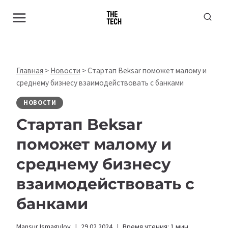
Перейти
к
содержимому
Главная
>
Новости
>
Стартап Beksar поможет малому и
среднему бизнесу взаимодействовать с банками
НОВОСТИ
Стартап Beksar
поможет малому и
среднему бизнесу
взаимодействовать с
банками
Mansur Ismagulov
29.02.2024
Время чтения:
1
мин