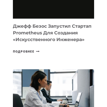
ПРОГРАММИРОВАНИЯ
НА
MACOS
И
LINUX
Джефф Безос Запустил Стартап
Prometheus Для Создания
«искусственного Инженера»
ДЖЕФФ
ПОДРОБНЕЕ
БЕЗОС
ЗАПУСТИЛ
СТАРТАП
PROMETHEUS
ДЛЯ
СОЗДАНИЯ
«ИСКУССТВЕННОГО
ИНЖЕНЕРА»