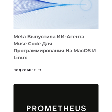
НА
SIGGRAPH
2026
Meta Выпустила ИИ-Агента
Muse Code Для
Программирования На MacOS И
Linux
META
ПОДРОБНЕЕ
ВЫПУСТИЛА
ИИ-
АГЕНТА
MUSE
CODE
ДЛЯ