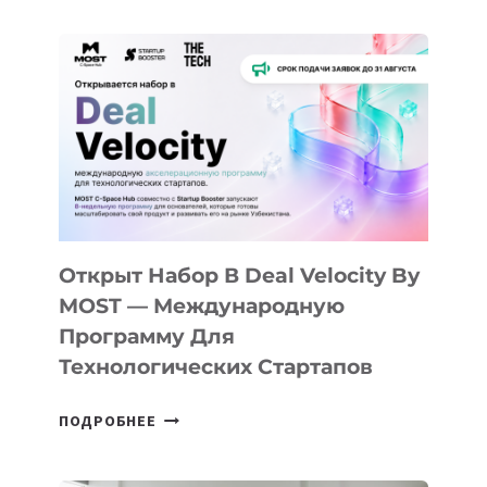
ДО
АЛМАТЫ:
КАК
AI
YOUTH
CAMP
ДАЛ
30
ПОДРОСТКАМ
БИЛЕТ
Открыт Набор В Deal Velocity By
В
MOST — Международную
IT-
Программу Для
ПРЕДПРИНИМАТЕЛЬСТВО
Технологических Стартапов
ОТКРЫТ
ПОДРОБНЕЕ
НАБОР
В