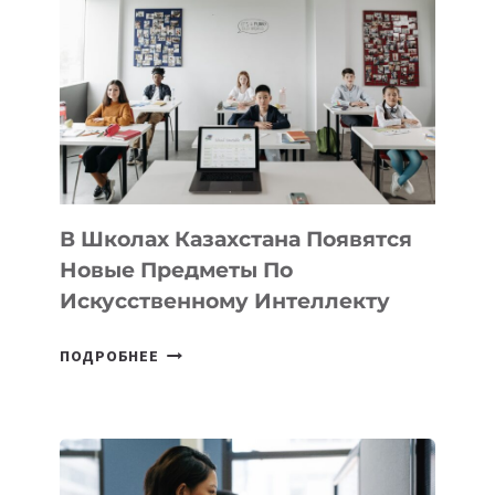
DEAL
VELOCITY
BY
MOST
—
МЕЖДУНАРОДНУЮ
ПРОГРАММУ
ДЛЯ
ТЕХНОЛОГИЧЕСКИХ
В Школах Казахстана Появятся
СТАРТАПОВ
Новые Предметы По
Искусственному Интеллекту
В
ПОДРОБНЕЕ
ШКОЛАХ
КАЗАХСТАНА
ПОЯВЯТСЯ
НОВЫЕ
ПРЕДМЕТЫ