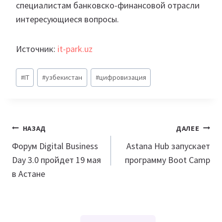
специалистам банковско-финансовой отрасли
интересующиеся вопросы.
Источник:
it-park.uz
Метки
#
IT
#
узбекистан
#
цифровизация
записи:
Навигация
НАЗАД
ДАЛЕЕ
по
Форум Digital Business
Astana Hub запускает
Day 3.0 пройдет 19 мая
программу Boot Camp
записям
в Астане