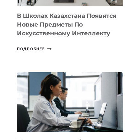
ДЛЯ
ТЕХНОЛОГИЧЕСКИХ
В Школах Казахстана Появятся
СТАРТАПОВ
Новые Предметы По
Искусственному Интеллекту
В
ПОДРОБНЕЕ
ШКОЛАХ
КАЗАХСТАНА
ПОЯВЯТСЯ
НОВЫЕ
ПРЕДМЕТЫ
ПО
ИСКУССТВЕННОМУ
ИНТЕЛЛЕКТУ