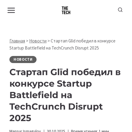
Перейти
к
содержимому
Главная
>
Новости
>
Стартап Glīd победил в конкурсе
Startup Battlefield на TechCrunch Disrupt 2025
НОВОСТИ
Стартап Glīd победил в
конкурсе Startup
Battlefield на
TechCrunch Disrupt
2025
Mansur Ismagulov
30.10.2025
Время чтения:
1
мин