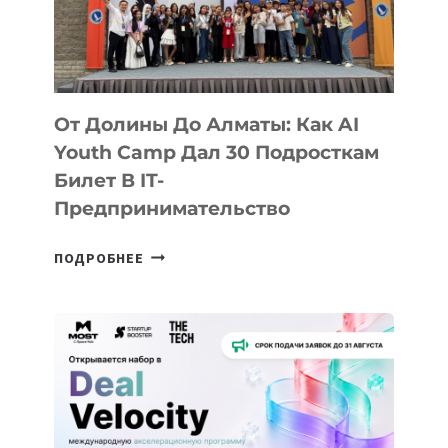
От Долины До Алматы: Как AI
Youth Camp Дал 30 Подросткам
Билет В IT-
Предпринимательство
ОТ
ПОДРОБНЕЕ
ДОЛИНЫ
ДО
АЛМАТЫ:
КАК
AI
YOUTH
CAMP