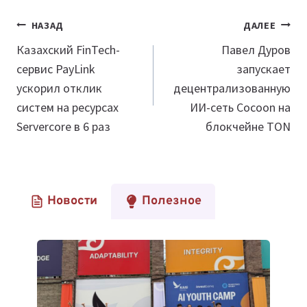
Навигация
НАЗАД
ДАЛЕЕ
по
Казахский FinTech-
Павел Дуров
сервис PayLink
запускает
записям
ускорил отклик
децентрализованную
систем на ресурсах
ИИ-сеть Cocoon на
Servercore в 6 раз
блокчейне TON
Новости
Полезное