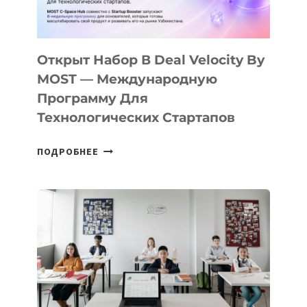
ДАЛ
30
ПОДРОСТКАМ
БИЛЕТ
Открыт Набор В Deal Velocity By
В
MOST — Международную
IT-
Программу Для
ПРЕДПРИНИМАТЕЛЬСТВО
Технологических Стартапов
ОТКРЫТ
ПОДРОБНЕЕ
НАБОР
В
DEAL
VELOCITY
BY
MOST
—
МЕЖДУНАРОДНУЮ
ПРОГРАММУ