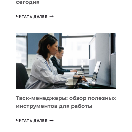
сегодня
ИИ-
ЧИТАТЬ ДАЛЕЕ
АССИСТЕНТ
ДЛЯ
БИЗНЕСА:
КАКИЕ
3
ЗАДАЧИ
ЕМУ
МОЖНО
ПОРУЧИТЬ
УЖЕ
СЕГОДНЯ
Таск-менеджеры: обзор полезных
инструментов для работы
ТАСК-
ЧИТАТЬ ДАЛЕЕ
МЕНЕДЖЕРЫ: