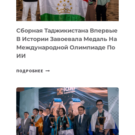
CYBER
STEPPE
Сборная Таджикистана Впервые
В Истории Завоевала Медаль На
Международной Олимпиаде По
ИИ
СБОРНАЯ
ПОДРОБНЕЕ
ТАДЖИКИСТАНА
ВПЕРВЫЕ
В
ИСТОРИИ
ЗАВОЕВАЛА
МЕДАЛЬ
НА
МЕЖДУНАРОДНОЙ