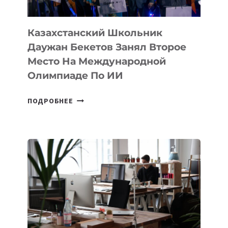
ОЛИМПИАДЕ
ПО
ИИ
Казахстанский Школьник
Даужан Бекетов Занял Второе
Место На Международной
Олимпиаде По ИИ
КАЗАХСТАНСКИЙ
ПОДРОБНЕЕ
ШКОЛЬНИК
ДАУЖАН
БЕКЕТОВ
ЗАНЯЛ
ВТОРОЕ
МЕСТО
НА
МЕЖДУНАРОДНОЙ
ОЛИМПИАДЕ
ПО