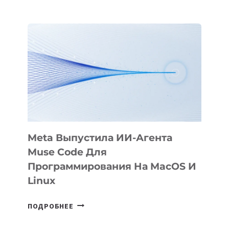
ПРЕЗЕНТОВАЛА
АНИМАЦИОННЫЙ
ФИЛЬМ
KÖK
BÖRÜ
НА
SIGGRAPH
2026
Meta Выпустила ИИ-Агента
Muse Code Для
Программирования На MacOS И
Linux
META
ПОДРОБНЕЕ
ВЫПУСТИЛА
ИИ-