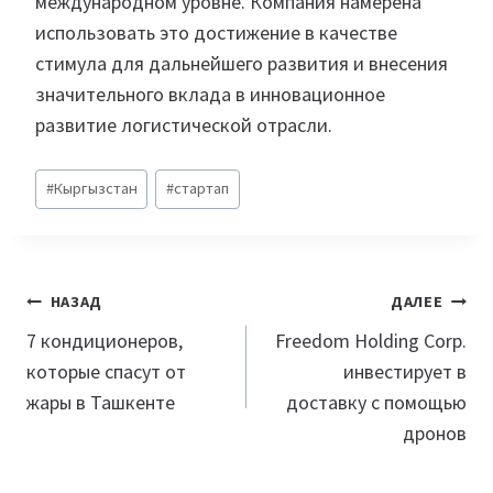
международном уровне. Компания намерена
использовать это достижение в качестве
стимула для дальнейшего развития и внесения
значительного вклада в инновационное
развитие логистической отрасли.
Метки
#
Кыргызстан
#
стартап
записи:
Навигация
НАЗАД
ДАЛЕЕ
по
7 кондиционеров,
Freedom Holding Corp.
которые спасут от
инвестирует в
записям
жары в Ташкенте
доставку с помощью
дронов