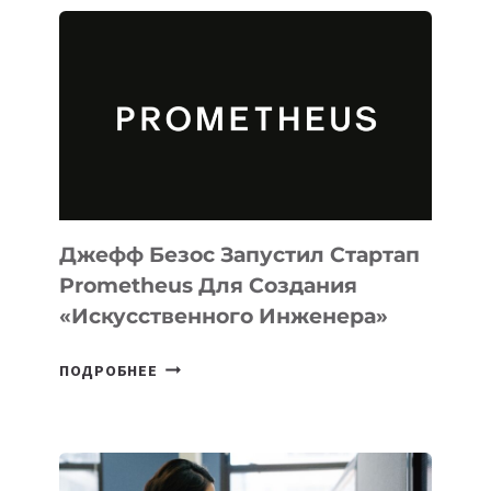
АГЕНТА
MUSE
CODE
ДЛЯ
ПРОГРАММИРОВАНИЯ
НА
MACOS
И
LINUX
Джефф Безос Запустил Стартап
Prometheus Для Создания
«искусственного Инженера»
ДЖЕФФ
ПОДРОБНЕЕ
БЕЗОС
ЗАПУСТИЛ
СТАРТАП
PROMETHEUS