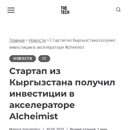
Перейти
к
содержимому
Главная
>
Новости
>
Стартап из Кыргызстана получил
инвестиции в акселераторе Alcheimist
НОВОСТИ
IT
Стартап из
Кыргызстана получил
инвестиции в
акселераторе
Alcheimist
Mansur Ismagulov
30.05.2025
Время чтения:
1
мин