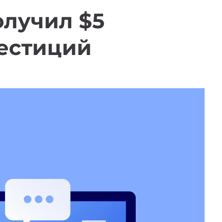
олучил $5
естиций