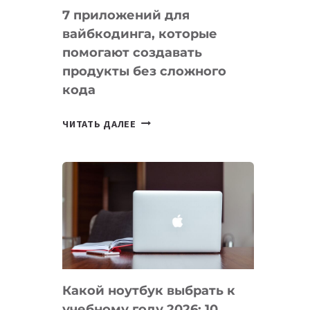
7 приложений для
вайбкодинга, которые
помогают создавать
продукты без сложного
кода
7
ЧИТАТЬ ДАЛЕЕ
ПРИЛОЖЕНИЙ
ДЛЯ
ВАЙБКОДИНГА,
КОТОРЫЕ
ПОМОГАЮТ
СОЗДАВАТЬ
ПРОДУКТЫ
БЕЗ
СЛОЖНОГО
Какой ноутбук выбрать к
КОДА
учебному году 2026: 10