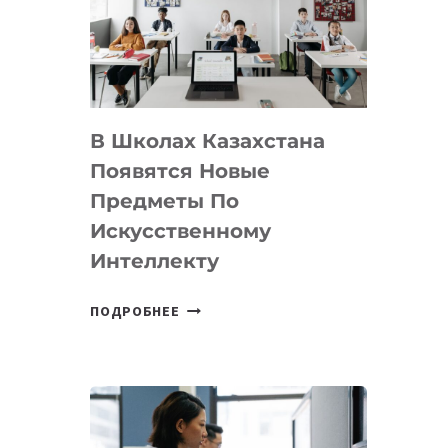
BY
MOST
—
МЕЖДУНАРОДНУЮ
ПРОГРАММУ
В Школах Казахстана
ДЛЯ
ТЕХНОЛОГИЧЕСКИХ
Появятся Новые
СТАРТАПОВ
Предметы По
Искусственному
Интеллекту
В
ПОДРОБНЕЕ
ШКОЛАХ
КАЗАХСТАНА
ПОЯВЯТСЯ
НОВЫЕ
ПРЕДМЕТЫ