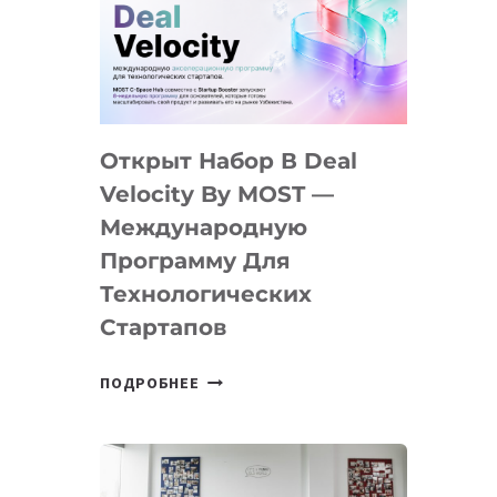
AI
YOUTH
CAMP
ДАЛ
30
Открыт Набор В Deal
ПОДРОСТКАМ
БИЛЕТ
Velocity By MOST —
В
Международную
IT-
Программу Для
ПРЕДПРИНИМАТЕЛЬСТВО
Технологических
Стартапов
ОТКРЫТ
ПОДРОБНЕЕ
НАБОР
В
DEAL
VELOCITY