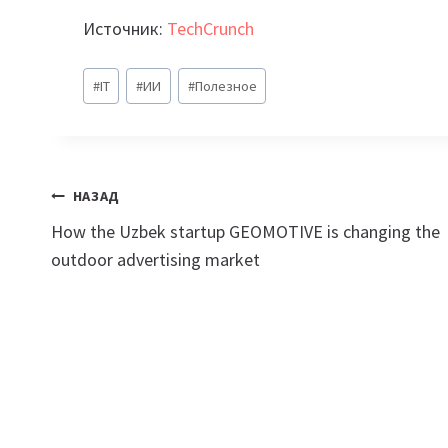
Источник:
TechCrunch
Метки
#
IT
#
ИИ
#
Полезное
записи:
Навигация
НАЗАД
How the Uzbek startup GEOMOTIVE is changing the
по
outdoor advertising market
записям