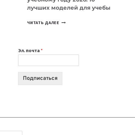
лучших моделей для учебы
КАКОЙ
ЧИТАТЬ ДАЛЕЕ
НОУТБУК
ВЫБРАТЬ
К
Эл. почта
*
УЧЕБНОМУ
ГОДУ
2026:
10
Подписаться
ЛУЧШИХ
МОДЕЛЕЙ
ДЛЯ
УЧЕБЫ