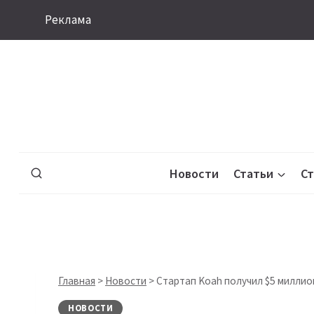
Перейти
Реклама
к
содержимому
Новости
Статьи
С
Главная
>
Новости
>
Стартап Koah получил $5 милли
НОВОСТИ