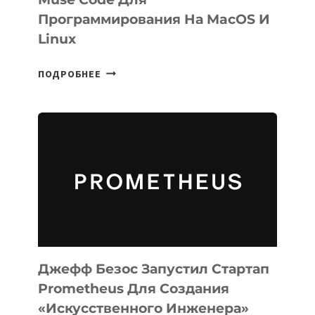
Программирования На MacOS И
Linux
META
ПОДРОБНЕЕ
ВЫПУСТИЛА
ИИ-
АГЕНТА
MUSE
CODE
ДЛЯ
ПРОГРАММИРОВАНИЯ
НА
MACOS
И
LINUX
Джефф Безос Запустил Стартап
Prometheus Для Создания
«искусственного Инженера»