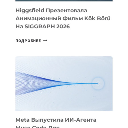
Higgsfield Презентовала
Анимационный Фильм Kök Börü
На SIGGRAPH 2026
HIGGSFIELD
ПОДРОБНЕЕ
ПРЕЗЕНТОВАЛА
АНИМАЦИОННЫЙ
ФИЛЬМ
KÖK
BÖRÜ
НА
SIGGRAPH
2026
Meta Выпустила ИИ-Агента
Muse Code Для