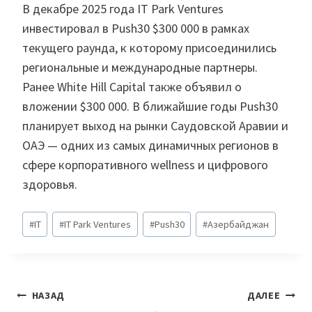
В декабре 2025 года IT Park Ventures
инвестировал в Push30 $300 000 в рамках
текущего раунда, к которому присоединились
региональные и международные партнеры.
Ранее White Hill Capital также объявил о
вложении $300 000. В ближайшие годы Push30
планирует выход на рынки Саудовской Аравии и
ОАЭ — одних из самых динамичных регионов в
сфере корпоративного wellness и цифрового
здоровья.
Метки
#
IT
#
IT Park Ventures
#
Push30
#
Азербайджан
записи:
Навигация
НАЗАД
ДАЛЕЕ