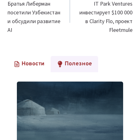
по
Братья Либерман
IT Park Ventures
посетили Узбекистан
инвестирует $100 000
записям
и обсудили развитие
в Clarity Flo, проект
AI
Fleetmule
Новости
Полезное