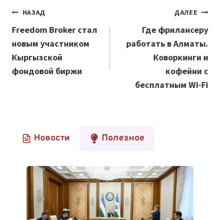
Навигация
НАЗАД
ДАЛЕЕ
по
Freedom Broker стал
Где фрилансеру
новым участником
работать в Алматы.
записям
Кыргызской
Коворкинги и
фондовой биржи
кофейни с
бесплатным Wi-Fi
Новости
Полезное