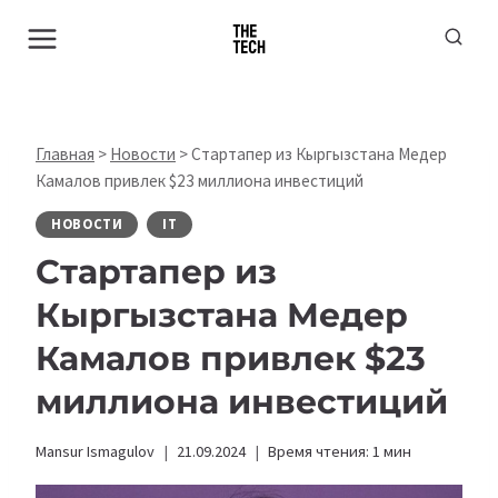
Перейти
к
содержимому
Главная
>
Новости
>
Стартапер из Кыргызстана Медер
Камалов привлек $23 миллиона инвестиций
НОВОСТИ
IT
Стартапер из
Кыргызстана Медер
Камалов привлек $23
миллиона инвестиций
Mansur Ismagulov
21.09.2024
Время чтения:
1
мин