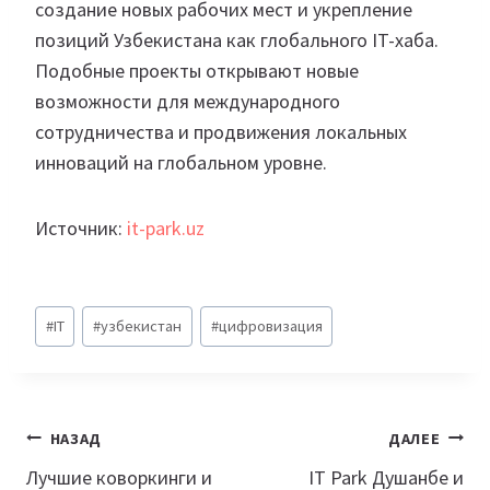
создание новых рабочих мест и укрепление
позиций Узбекистана как глобального IT-хаба.
Подобные проекты открывают новые
возможности для международного
сотрудничества и продвижения локальных
инноваций на глобальном уровне.
Источник:
it-park.uz
Метки
#
IT
#
узбекистан
#
цифровизация
записи:
Навигация
НАЗАД
ДАЛЕЕ
по
Лучшие коворкинги и
IT Park Душанбе и