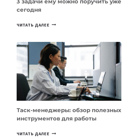
3 задачи ему можно поручить уже
сегодня
ИИ-
ЧИТАТЬ ДАЛЕЕ
АССИСТЕНТ
ДЛЯ
БИЗНЕСА:
КАКИЕ
3
ЗАДАЧИ
ЕМУ
МОЖНО
ПОРУЧИТЬ
УЖЕ
СЕГОДНЯ
Таск-менеджеры: обзор полезных
инструментов для работы
ТАСК-
ЧИТАТЬ ДАЛЕЕ