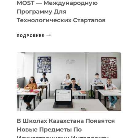
MOST — Международную
Программу Для
Технологических Стартапов
ОТКРЫТ
ПОДРОБНЕЕ
НАБОР
В
DEAL
VELOCITY
BY
MOST
—
МЕЖДУНАРОДНУЮ
ПРОГРАММУ
ДЛЯ
ТЕХНОЛОГИЧЕСКИХ
В Школах Казахстана Появятся
СТАРТАПОВ
Новые Предметы По