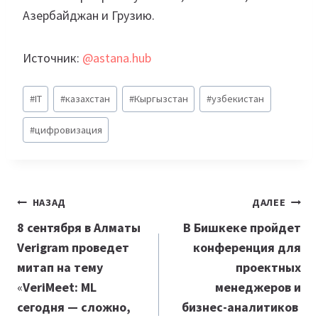
Азербайджан и Грузию.
Источник:
@astana.hub
Метки
#
IT
#
казахстан
#
Кыргызстан
#
узбекистан
записи:
#
цифровизация
Навигация
НАЗАД
ДАЛЕЕ
по
8 сентября в Алматы
В Бишкеке пройдет
Verigram проведет
конференция для
записям
митап на тему
проектных
«
VeriMeet: ML
менеджеров и
сегодня — сложно,
бизнес-аналитиков