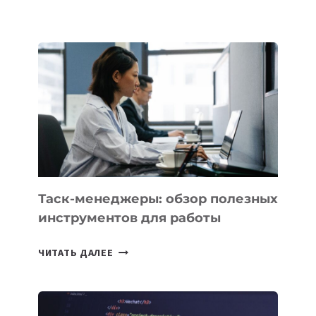
ЭКСПОРТА
РЕЗИДЕНТОВ
IT
PARK
UZBEKISTAN
РАСШИРИЛАСЬ
ДО
102
СТРАН
Таск-менеджеры: обзор полезных
инструментов для работы
ТАСК-
ЧИТАТЬ ДАЛЕЕ
МЕНЕДЖЕРЫ:
ОБЗОР
ПОЛЕЗНЫХ