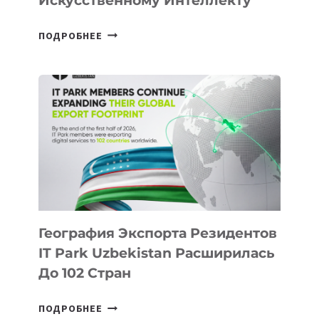
Искусственному Интеллекту
В
ПОДРОБНЕЕ
ШКОЛАХ
КАЗАХСТАНА
ПОЯВЯТСЯ
НОВЫЕ
ПРЕДМЕТЫ
ПО
ИСКУССТВЕННОМУ
ИНТЕЛЛЕКТУ
География Экспорта Резидентов
IT Park Uzbekistan Расширилась
До 102 Стран
ГЕОГРАФИЯ
ПОДРОБНЕЕ