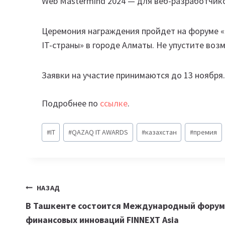
Web Mastermind 2024 — для веб-разработчик
Церемония награждения пройдет на форуме «
IT-страны» в городе Алматы. Не упустите во
Заявки на участие принимаются до 13 ноября.
Подробнее по
ссылке
.
Метки
#
IT
#
QAZAQ IT AWARDS
#
казахстан
#
премия
записи:
Навигация
НАЗАД
В Ташкенте состоится Международный форум
по
финансовых инноваций FINNEXT Asia