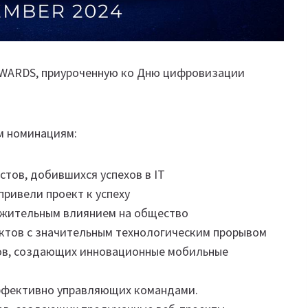
AWARDS, приуроченную ко Дню цифровизации
м номинациям:
истов, добившихся успехов в IT
 привели проект к успеху
оложительным влиянием на общество
оектов с значительным технологическим прорывом
иков, создающих инновационные мобильные
 эффективно управляющих командами.