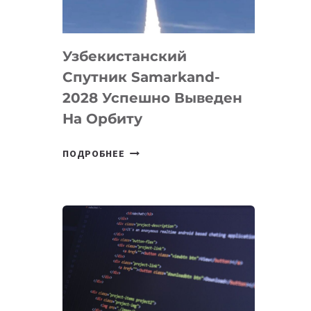
«ИСКУССТВЕННОГО
ИНЖЕНЕРА»
Узбекистанский
Спутник Samarkand-
2028 Успешно Выведен
На Орбиту
УЗБЕКИСТАНСКИЙ
ПОДРОБНЕЕ
СПУТНИК
SAMARKAND-
2028
УСПЕШНО
ВЫВЕДЕН
НА
ОРБИТУ