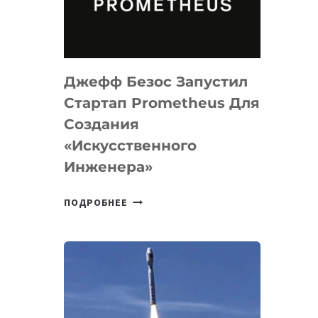
ДЛЯ
ПРОГРАММИРОВАНИЯ
НА
MACOS
Джефф Безос Запустил
И
LINUX
Стартап Prometheus Для
Создания
«искусственного
Инженера»
ДЖЕФФ
ПОДРОБНЕЕ
БЕЗОС
ЗАПУСТИЛ
СТАРТАП
PROMETHEUS
ДЛЯ
СОЗДАНИЯ