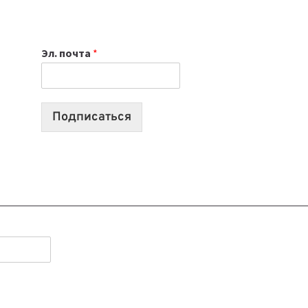
ИЮЛЯ:
9
ВЫПУСКОВ
Эл. почта
*
О
ТЕХНОЛОГИЯХ,
ИИ-
АГЕНТАХ
Подписаться
И
СТАРТАПАХ