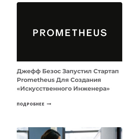
АГЕНТА
MUSE
CODE
ДЛЯ
ПРОГРАММИРОВАНИЯ
НА
MACOS
И
LINUX
Джефф Безос Запустил Стартап
Prometheus Для Создания
«искусственного Инженера»
ДЖЕФФ
ПОДРОБНЕЕ
БЕЗОС
ЗАПУСТИЛ
СТАРТАП
PROMETHEUS