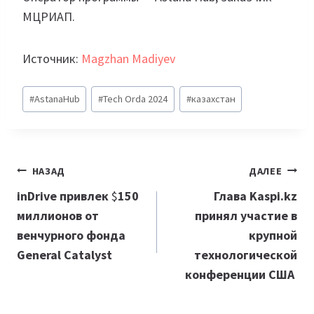
МЦРИАП.
Источник:
Magzhan Madiyev
Метки
#
AstanaHub
#
Tech Orda 2024
#
казахстан
записи:
Навигация
НАЗАД
ДАЛЕЕ
по
inDrive привлек
$
150
Глава Kaspi.kz
миллионов от
принял участие в
записям
венчурного фонда
крупной
General Catalyst
технологической
конференции США