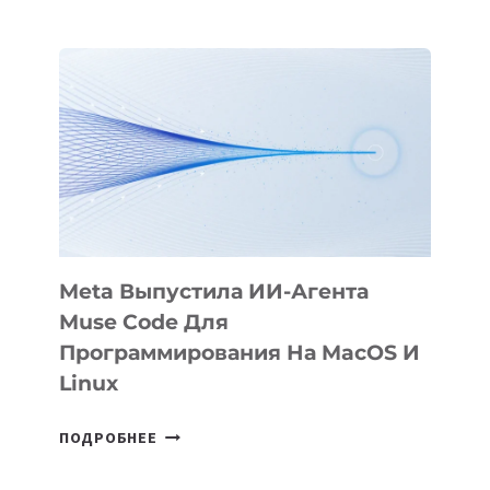
ПРЕЗЕНТОВАЛА
АНИМАЦИОННЫЙ
ФИЛЬМ
KÖK
BÖRÜ
НА
SIGGRAPH
2026
Meta Выпустила ИИ-Агента
Muse Code Для
Программирования На MacOS И
Linux
META
ПОДРОБНЕЕ
ВЫПУСТИЛА
ИИ-