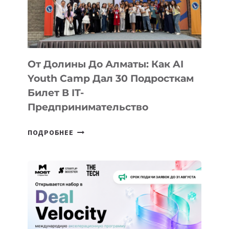
От Долины До Алматы: Как AI
Youth Camp Дал 30 Подросткам
Билет В IT-
Предпринимательство
ОТ
ПОДРОБНЕЕ
ДОЛИНЫ
ДО
АЛМАТЫ:
КАК
AI
YOUTH
CAMP