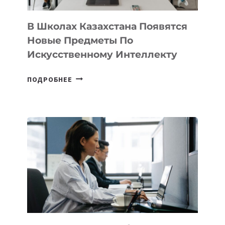
ДЛЯ
ТЕХНОЛОГИЧЕСКИХ
В Школах Казахстана Появятся
СТАРТАПОВ
Новые Предметы По
Искусственному Интеллекту
В
ПОДРОБНЕЕ
ШКОЛАХ
КАЗАХСТАНА
ПОЯВЯТСЯ
НОВЫЕ
ПРЕДМЕТЫ
ПО
ИСКУССТВЕННОМУ
ИНТЕЛЛЕКТУ