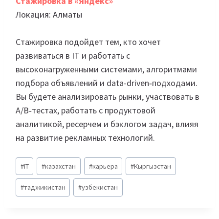
Стажировка в «Яндекс»
Локация: Алматы
Стажировка подойдет тем, кто хочет
развиваться в IT и работать с
высоконагруженными системами, алгоритмами
подбора объявлений и data-driven‑подходами.
Вы будете анализировать рынки, участвовать в
A/B‑тестах, работать с продуктовой
аналитикой, ресерчем и бэклогом задач, влияя
на развитие рекламных технологий.
Метки
#
IT
#
казахстан
#
карьера
#
Кыргызстан
записи:
#
таджикистан
#
узбекистан