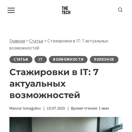
Перейти
к
содержимому
Главная
>
Статьи
>
Стажировки в IT: 7 актуальных
возможностей
СТАТЬИ
IT
ВОЗМОЖНОСТИ
ПОЛЕЗНОЕ
Стажировки в IT: 7
актуальных
возможностей
Mansur Ismagulov
10.07.2025
Время чтения:
1
мин