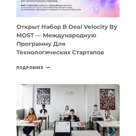
ДАЛ
30
ПОДРОСТКАМ
БИЛЕТ
Открыт Набор В Deal Velocity By
В
MOST — Международную
IT-
Программу Для
ПРЕДПРИНИМАТЕЛЬСТВО
Технологических Стартапов
ОТКРЫТ
ПОДРОБНЕЕ
НАБОР
В
DEAL
VELOCITY
BY
MOST
—
МЕЖДУНАРОДНУЮ
ПРОГРАММУ