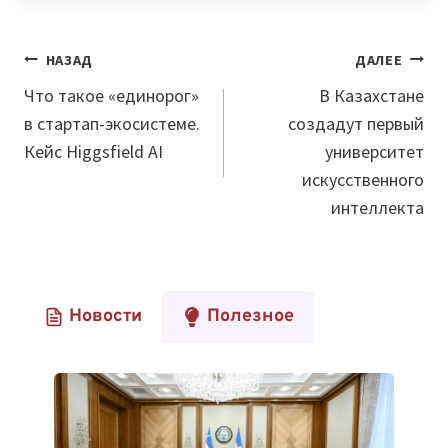
Навигация
НАЗАД
ДАЛЕЕ
по
Что такое «единорог»
В Казахстане
в стартап-экосистеме.
создадут первый
записям
Кейс Higgsfield AI
университет
искусственного
интеллекта
Новости
Полезное