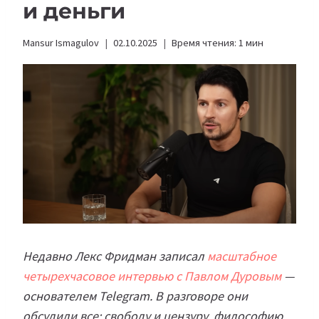
и деньги
Mansur Ismagulov
02.10.2025
Время чтения:
1
мин
Недавно Лекс Фридман записал
масштабное
четырехчасовое интервью с Павлом Дуровым
—
основателем Telegram. В разговоре они
обсудили все: свободу и цензуру, философию