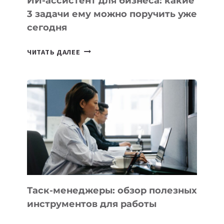
ИИ-ассистент для бизнеса: какие
3 задачи ему можно поручить уже
сегодня
ИИ-
ЧИТАТЬ ДАЛЕЕ
АССИСТЕНТ
ДЛЯ
БИЗНЕСА:
КАКИЕ
3
ЗАДАЧИ
ЕМУ
МОЖНО
ПОРУЧИТЬ
УЖЕ
СЕГОДНЯ
Таск-менеджеры: обзор полезных
инструментов для работы