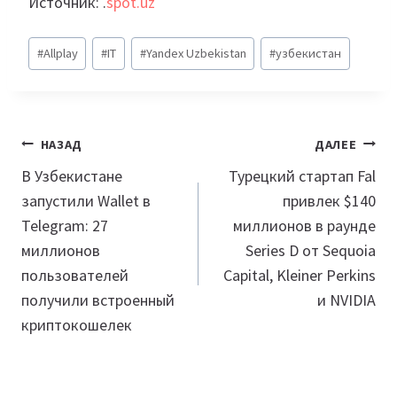
Источник: .
spot.uz
Метки
#
Allplay
#
IT
#
Yandex Uzbekistan
#
узбекистан
записи:
Навигация
НАЗАД
ДАЛЕЕ
по
В Узбекистане
Турецкий стартап Fal
запустили Wallet в
привлек $140
записям
Telegram: 27
миллионов в раунде
миллионов
Series D от Sequoia
пользователей
Capital, Kleiner Perkins
получили встроенный
и NVIDIA
криптокошелек