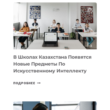
DEAL
VELOCITY
BY
MOST
—
МЕЖДУНАРОДНУЮ
ПРОГРАММУ
ДЛЯ
ТЕХНОЛОГИЧЕСКИХ
В Школах Казахстана Появятся
СТАРТАПОВ
Новые Предметы По
Искусственному Интеллекту
В
ПОДРОБНЕЕ
ШКОЛАХ
КАЗАХСТАНА
ПОЯВЯТСЯ
НОВЫЕ