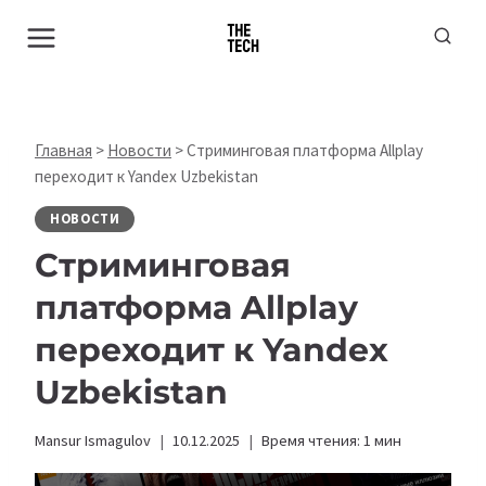
Перейти
к
содержимому
Главная
>
Новости
>
Стриминговая платформа Allplay
переходит к Yandex Uzbekistan
НОВОСТИ
Стриминговая
платформа Allplay
переходит к Yandex
Uzbekistan
Mansur Ismagulov
10.12.2025
Время чтения:
1
мин