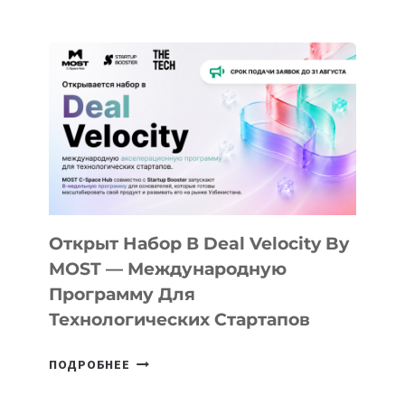
ДОЛИНЫ
ДО
АЛМАТЫ:
КАК
AI
YOUTH
CAMP
ДАЛ
30
ПОДРОСТКАМ
БИЛЕТ
Открыт Набор В Deal Velocity By
В
MOST — Международную
IT-
Программу Для
ПРЕДПРИНИМАТЕЛЬСТВО
Технологических Стартапов
ОТКРЫТ
ПОДРОБНЕЕ
НАБОР
В