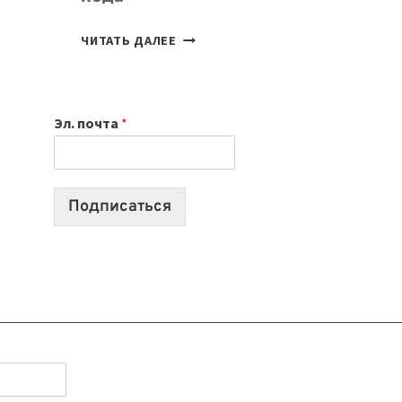
7
ЧИТАТЬ ДАЛЕЕ
ПРИЛОЖЕНИЙ
ДЛЯ
ВАЙБКОДИНГА,
Эл. почта
*
КОТОРЫЕ
ПОМОГАЮТ
СОЗДАВАТЬ
ПРОДУКТЫ
Подписаться
БЕЗ
СЛОЖНОГО
КОДА