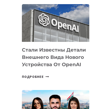
ОПРЕДЕЛЕНЫ
ПРИОРИТЕТНЫЕ
ЗАДАЧИ
ПО
РАЗВИТИЮ
ЭКОСИСТЕМЫ
ИСКУССТВЕННОГО
ИНТЕЛЛЕКТА
Стали Известны Детали
Внешнего Вида Нового
Устройства От OpenAI
СТАЛИ
ПОДРОБНЕЕ
ИЗВЕСТНЫ
ДЕТАЛИ
ВНЕШНЕГО
ВИДА
НОВОГО