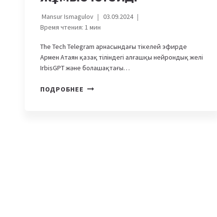
Mansur Ismagulov
03.09.2024
Время чтения:
1
мин
The Tech Telegram арнасындағы тікелей эфирде
Армен Атаян қазақ тіліндегі алғашқы нейрондық желі
IrbisGPT және болашақтағы…
IRBISGPT.
ПОДРОБНЕЕ
ҚАЗАҚ
ТІЛІНДЕГІ
АЛҒАШҚЫ
НЕЙРОНДЫҚ
ЖЕЛІ
ҚАЛАЙ
ЖҰМЫС
ІСТЕЙДІ