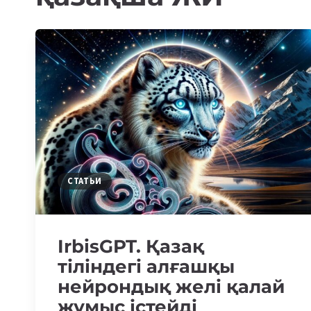
СТАТЬИ
IrbisGPT. Қазақ
тіліндегі алғашқы
нейрондық желі қалай
жұмыс істейді