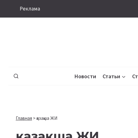
Перейти
Реклама
к
содержимому
Новости
Статьи
С
Главная
>
қазақша ЖИ
қазақша ЖИ