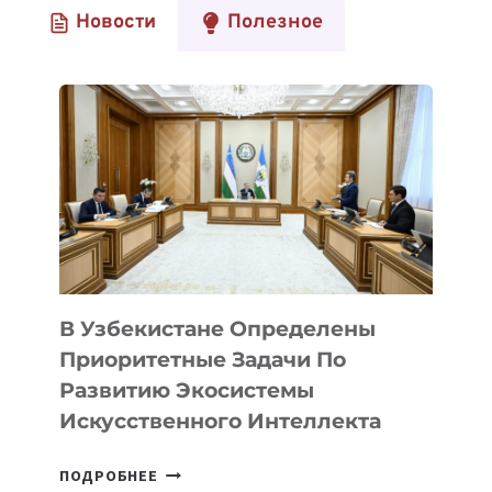
Новости
Полезное
ПОДКАСТЫ
ALL-
IN»,
—
АБДУЛ
ШАРАПОВ,
СОВЕТНИК
В
ALOQA
VENTURES,
О
СВОЕМ
ОБРАЗЕ
В Узбекистане Определены
ЖИЗНИ
Приоритетные Задачи По
Развитию Экосистемы
Искусственного Интеллекта
В
ПОДРОБНЕЕ