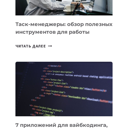
МОЖНО
ПОРУЧИТЬ
УЖЕ
СЕГОДНЯ
Таск-менеджеры: обзор полезных
инструментов для работы
ТАСК-
ЧИТАТЬ ДАЛЕЕ
МЕНЕДЖЕРЫ:
ОБЗОР
ПОЛЕЗНЫХ
ИНСТРУМЕНТОВ
ДЛЯ
РАБОТЫ
7 приложений для вайбкодинга,