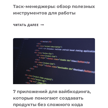
СЕГОДНЯ
Таск-менеджеры: обзор полезных
инструментов для работы
ТАСК-
ЧИТАТЬ ДАЛЕЕ
МЕНЕДЖЕРЫ:
ОБЗОР
ПОЛЕЗНЫХ
ИНСТРУМЕНТОВ
ДЛЯ
РАБОТЫ
7 приложений для вайбкодинга,
которые помогают создавать
продукты без сложного кода