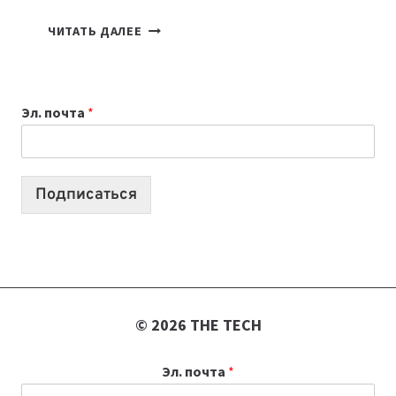
7
ЧИТАТЬ ДАЛЕЕ
ПРИЛОЖЕНИЙ
ДЛЯ
ВАЙБКОДИНГА,
Эл. почта
*
КОТОРЫЕ
ПОМОГАЮТ
СОЗДАВАТЬ
ПРОДУКТЫ
Подписаться
БЕЗ
СЛОЖНОГО
КОДА
© 2026 THE TECH
Эл. почта
*