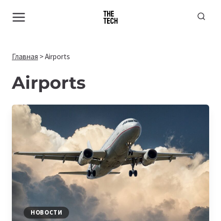
Перейти
к
содержимому
Главная
>
Airports
Airports
НОВОСТИ