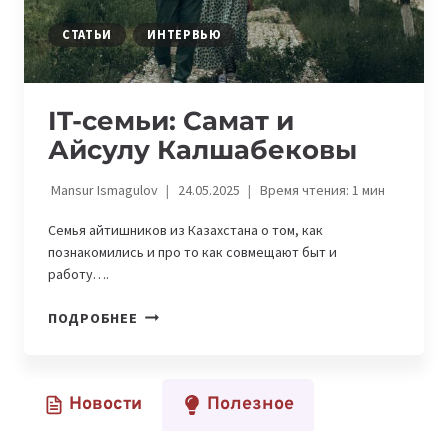
СТАТЬИ
ИНТЕРВЬЮ
IT-семьи: Самат и
Айсулу Калшабековы
Mansur Ismagulov
24.05.2025
Время чтения:
1
мин
Семья айтишников из Казахстана о том, как
познакомились и про то как совмещают быт и
работу….
IT-
ПОДРОБНЕЕ
СЕМЬИ:
САМАТ
И
Новости
Полезное
АЙСУЛУ
КАЛШАБЕКОВЫ