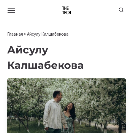
Перейти
к
содержимому
Главная
>
Айсулу Калшабекова
Айсулу
Калшабекова