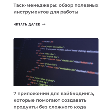
СЕГОДНЯ
Таск-менеджеры: обзор полезных
инструментов для работы
ТАСК-
ЧИТАТЬ ДАЛЕЕ
МЕНЕДЖЕРЫ:
ОБЗОР
ПОЛЕЗНЫХ
ИНСТРУМЕНТОВ
ДЛЯ
РАБОТЫ
7 приложений для вайбкодинга,
которые помогают создавать
продукты без сложного кода