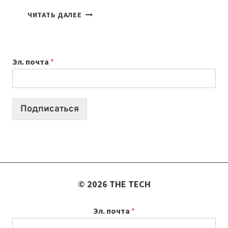
7
ЧИТАТЬ ДАЛЕЕ
ПРИЛОЖЕНИЙ
ДЛЯ
ВАЙБКОДИНГА,
Эл. почта
*
КОТОРЫЕ
ПОМОГАЮТ
СОЗДАВАТЬ
ПРОДУКТЫ
Подписаться
БЕЗ
СЛОЖНОГО
КОДА
© 2026 THE TECH
Эл. почта
*