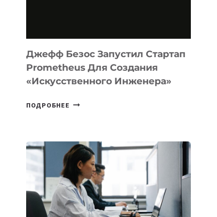
ПРОГРАММИРОВАНИЯ
НА
MACOS
И
LINUX
Джефф Безос Запустил Стартап
Prometheus Для Создания
«искусственного Инженера»
ДЖЕФФ
ПОДРОБНЕЕ
БЕЗОС
ЗАПУСТИЛ
СТАРТАП
PROMETHEUS
ДЛЯ
СОЗДАНИЯ
«ИСКУССТВЕННОГО
ИНЖЕНЕРА»