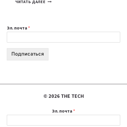
КАКОЙ
ЧИТАТЬ ДАЛЕЕ
НОУТБУК
ВЫБРАТЬ
К
Эл. почта
*
УЧЕБНОМУ
ГОДУ
2026:
10
Подписаться
ЛУЧШИХ
МОДЕЛЕЙ
ДЛЯ
УЧЕБЫ
© 2026 THE TECH
Эл. почта
*