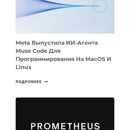
НА
SIGGRAPH
2026
Meta Выпустила ИИ-Агента
Muse Code Для
Программирования На MacOS И
Linux
META
ПОДРОБНЕЕ
ВЫПУСТИЛА
ИИ-
АГЕНТА
MUSE
CODE
ДЛЯ