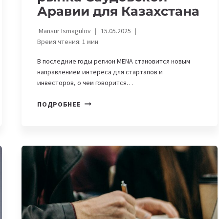
Аравии для Казахстана
Mansur Ismagulov
15.05.2025
Время чтения:
1
мин
В последние годы регион MENA становится новым
направлением интереса для стартапов и
инвесторов, о чем говорится…
РАННИЕ
ПОДРОБНЕЕ
СТАДИИ
—
БОЛЬШИЕ
ВОЗМОЖНОСТИ:
ОПЫТ
ВЕНЧУРНОГО
РЫНКА
САУДОВСКОЙ
АРАВИИ
ДЛЯ