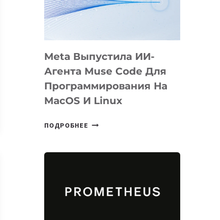
НА
SIGGRAPH
2026
Meta Выпустила ИИ-
Агента Muse Code Для
Программирования На
MacOS И Linux
META
ПОДРОБНЕЕ
ВЫПУСТИЛА
ИИ-
АГЕНТА
MUSE
CODE
ДЛЯ
ПРОГРАММИРОВАНИЯ