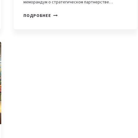
меморандум о стратегическом партнерстве…
AL-
ПОДРОБНЕЕ
FARABI
INNOVATION
HUB
ПОДПИСАЛ
МЕМОРАНДУМ
О
СТРАТЕГИЧЕСКОМ
ПАРТНЕРСТВЕ
В
САУДОВСКОЙ
АРАВИИ