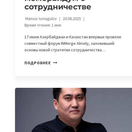
сотрудничестве
Mansur Ismagulov
20.06.2025
Время чтения:
1
мин
17 июня Азербайджан и Казахстан впервые провели
совместный форум INMerge Almaty, заложивший
основы новой стратегии сотрудничества…
SABAH.HUB
ПОДРОБНЕЕ
И
AL-
FARABI
INNOVATION
HUB
ПОДПИСАЛИ
МЕМОРАНДУМ
О
СОТРУДНИЧЕСТВЕ