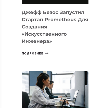
НА
MACOS
Джефф Безос Запустил
И
LINUX
Стартап Prometheus Для
Создания
«искусственного
Инженера»
ДЖЕФФ
ПОДРОБНЕЕ
БЕЗОС
ЗАПУСТИЛ
СТАРТАП
PROMETHEUS
ДЛЯ
СОЗДАНИЯ
«ИСКУССТВЕННОГО
ИНЖЕНЕРА»