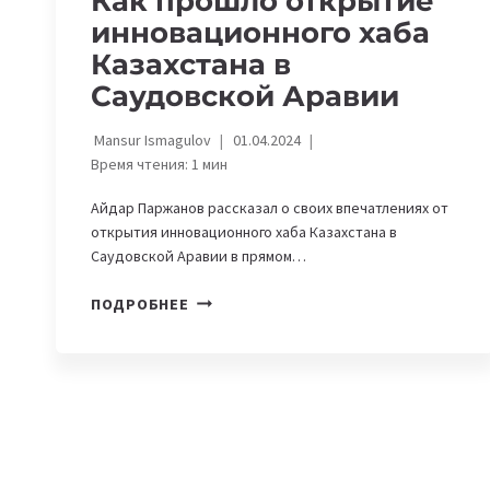
Как прошло открытие
инновационного хаба
Казахстана в
Саудовской Аравии
Mansur Ismagulov
01.04.2024
Время чтения:
1
мин
Айдар Паржанов рассказал о своих впечатлениях от
открытия инновационного хаба Казахстана в
Саудовской Аравии в прямом…
КАК
ПОДРОБНЕЕ
ПРОШЛО
ОТКРЫТИЕ
ИННОВАЦИОННОГО
ХАБА
КАЗАХСТАНА
В
САУДОВСКОЙ