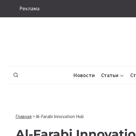
Перейти
Реклама
к
содержимому
Новости
Статьи
С
Главная
>
Al-Farabi Innovation Hub
Al-Farabi Innovati