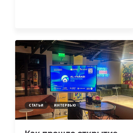
FARABI
INNOVATION
HUB
ЗАПУСКАЕТ
ПЕРВЫЙ
ПОТОК
ПРОГРАММЫ
AL-
FARABI
SCALEUP
СТАТЬИ
ИНТЕРВЬЮ