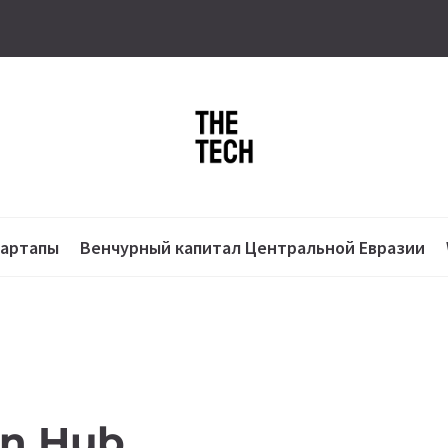
тартапы
Венчурный капитал Центральной Евразии
on Hub