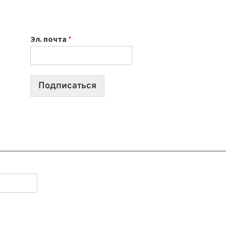
НОУТБУК
ВЫБРАТЬ
К
Эл. почта
*
УЧЕБНОМУ
ГОДУ
2026:
10
Подписаться
ЛУЧШИХ
МОДЕЛЕЙ
ДЛЯ
УЧЕБЫ