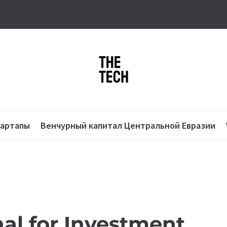
тартапы
Венчурный капитал Центральной Евразии
nal for Investment