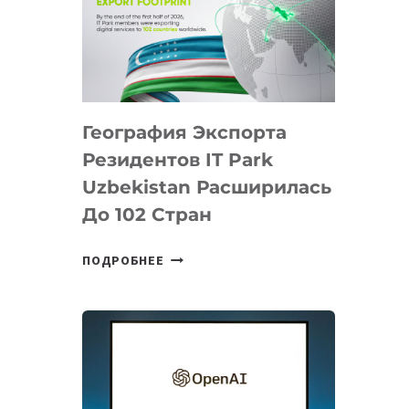
ПРЕДМЕТЫ
ПО
ИСКУССТВЕННОМУ
ИНТЕЛЛЕКТУ
География Экспорта
Резидентов IT Park
Uzbekistan Расширилась
До 102 Стран
ГЕОГРАФИЯ
ПОДРОБНЕЕ
ЭКСПОРТА
РЕЗИДЕНТОВ
IT
PARK
UZBEKISTAN
РАСШИРИЛАСЬ