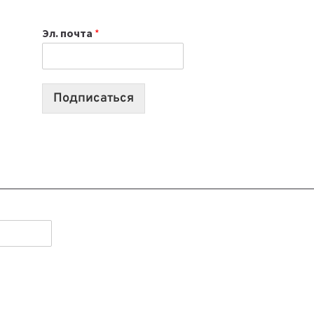
К
Эл. почта
*
УЧЕБНОМУ
ГОДУ
2026:
10
Подписаться
ЛУЧШИХ
МОДЕЛЕЙ
ДЛЯ
УЧЕБЫ