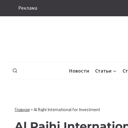
Перейти
Реклама
к
содержимому
Новости
Статьи
С
Главная
>
Al Rajhi International for Investment
Al Rajhi Internatio