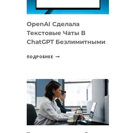
ДО
102
СТРАН
OpenAI Сделала
Текстовые Чаты В
ChatGPT Безлимитными
OPENAI
ПОДРОБНЕЕ
СДЕЛАЛА
ТЕКСТОВЫЕ
ЧАТЫ
В
CHATGPT
БЕЗЛИМИТНЫМИ