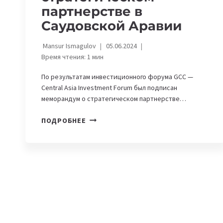
партнерстве в
Саудовской Аравии
Mansur Ismagulov
05.06.2024
Время чтения:
1
мин
По результатам инвестиционного форума GCC —
Central Asia Investment Forum был подписан
меморандум о стратегическом партнерстве…
AL-
ПОДРОБНЕЕ
FARABI
INNOVATION
HUB
ПОДПИСАЛ
МЕМОРАНДУМ
О
СТРАТЕГИЧЕСКОМ
ПАРТНЕРСТВЕ
В