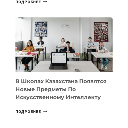
ОТКРЫТ
ПОДРОБНЕЕ
НАБОР
В
DEAL
VELOCITY
BY
MOST
—
МЕЖДУНАРОДНУЮ
ПРОГРАММУ
ДЛЯ
ТЕХНОЛОГИЧЕСКИХ
В Школах Казахстана Появятся
СТАРТАПОВ
Новые Предметы По
Искусственному Интеллекту
В
ПОДРОБНЕЕ
ШКОЛАХ
КАЗАХСТАНА