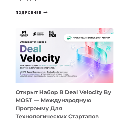
ОТ
ПОДРОБНЕЕ
ДОЛИНЫ
ДО
АЛМАТЫ:
КАК
AI
YOUTH
CAMP
ДАЛ
30
ПОДРОСТКАМ
БИЛЕТ
Открыт Набор В Deal Velocity By
В
MOST — Международную
IT-
Программу Для
ПРЕДПРИНИМАТЕЛЬСТВО
Технологических Стартапов