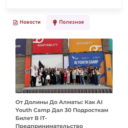
«ЕСЛИ
ТЫ
ДЕЛАЕШЬ
Новости
Полезное
ЧТО-
ТО
ЗНАЧИМОЕ,
ЭТО
ОБЯЗАТЕЛЬНО
НАЙДЕТ
ПОДДЕРЖКУ»,
—
УСПЕШНЫЕ
ДЕВУШКИ
КАЗАХСТАНА
О
СТЕРЕОТИПАХ
От Долины До Алматы: Как AI
В
Youth Camp Дал 30 Подросткам
IT
Билет В IT-
Предпринимательство