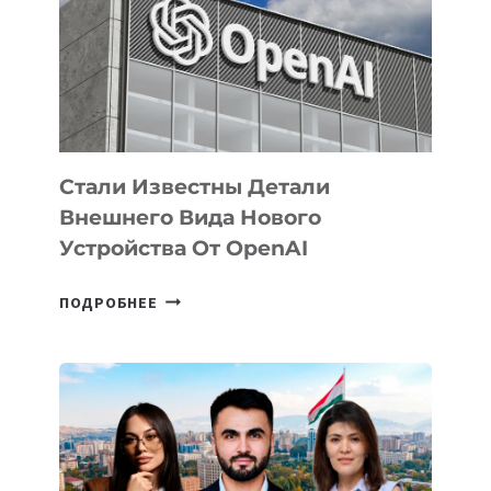
ПО
РАЗВИТИЮ
ЭКОСИСТЕМЫ
ИСКУССТВЕННОГО
ИНТЕЛЛЕКТА
Стали Известны Детали
Внешнего Вида Нового
Устройства От OpenAI
СТАЛИ
ПОДРОБНЕЕ
ИЗВЕСТНЫ
ДЕТАЛИ
ВНЕШНЕГО
ВИДА
НОВОГО
УСТРОЙСТВА
ОТ