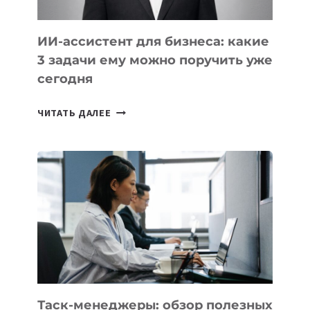
ИИ-ассистент для бизнеса: какие
3 задачи ему можно поручить уже
сегодня
ИИ-
ЧИТАТЬ ДАЛЕЕ
АССИСТЕНТ
ДЛЯ
БИЗНЕСА:
КАКИЕ
3
ЗАДАЧИ
ЕМУ
МОЖНО
ПОРУЧИТЬ
УЖЕ
СЕГОДНЯ
Таск-менеджеры: обзор полезных