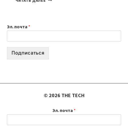
ЧИТАТЬ ДАЛЕЕ
ПРИЛОЖЕНИЙ
ДЛЯ
ВАЙБКОДИНГА,
Эл. почта
*
КОТОРЫЕ
ПОМОГАЮТ
СОЗДАВАТЬ
ПРОДУКТЫ
Подписаться
БЕЗ
СЛОЖНОГО
КОДА
© 2026 THE TECH
Эл. почта
*