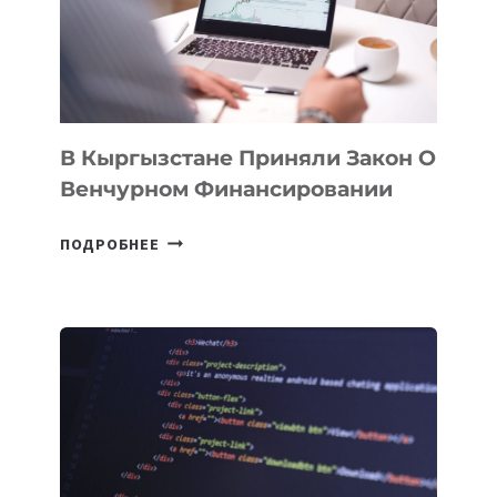
FINANCE
&
TECHNOLOGY
FORUM
В Кыргызстане Приняли Закон О
Венчурном Финансировании
В
ПОДРОБНЕЕ
КЫРГЫЗСТАНЕ
ПРИНЯЛИ
ЗАКОН
О
ВЕНЧУРНОМ
ФИНАНСИРОВАНИИ