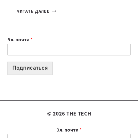
ПОДКАСТЫ
ЧИТАТЬ ДАЛЕЕ
ИЮЛЯ:
9
ВЫПУСКОВ
Эл. почта
*
О
ТЕХНОЛОГИЯХ,
ИИ-
АГЕНТАХ
Подписаться
И
СТАРТАПАХ
© 2026 THE TECH
Эл. почта
*