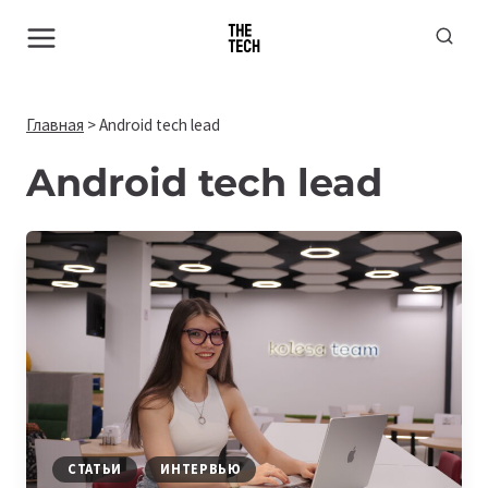
Перейти
к
содержимому
Главная
>
Android tech lead
Android tech lead
СТАТЬИ
ИНТЕРВЬЮ