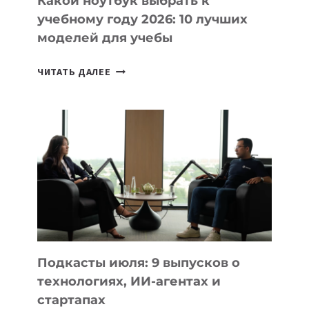
Какой ноутбук выбрать к
учебному году 2026: 10 лучших
моделей для учебы
КАКОЙ
ЧИТАТЬ ДАЛЕЕ
НОУТБУК
ВЫБРАТЬ
К
УЧЕБНОМУ
ГОДУ
2026:
10
ЛУЧШИХ
МОДЕЛЕЙ
ДЛЯ
УЧЕБЫ
Подкасты июля: 9 выпусков о
технологиях, ИИ-агентах и
стартапах