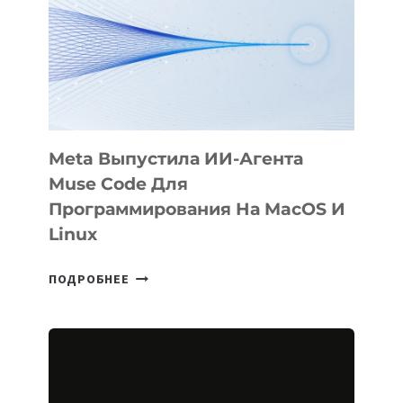
BÖRÜ
НА
SIGGRAPH
2026
Meta Выпустила ИИ-Агента
Muse Code Для
Программирования На MacOS И
Linux
META
ПОДРОБНЕЕ
ВЫПУСТИЛА
ИИ-
АГЕНТА
MUSE
CODE