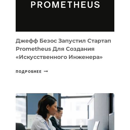
ДЛЯ
ПРОГРАММИРОВАНИЯ
НА
MACOS
И
LINUX
Джефф Безос Запустил Стартап
Prometheus Для Создания
«искусственного Инженера»
ДЖЕФФ
ПОДРОБНЕЕ
БЕЗОС
ЗАПУСТИЛ
СТАРТАП
PROMETHEUS
ДЛЯ
СОЗДАНИЯ
«ИСКУССТВЕННОГО
ИНЖЕНЕРА»