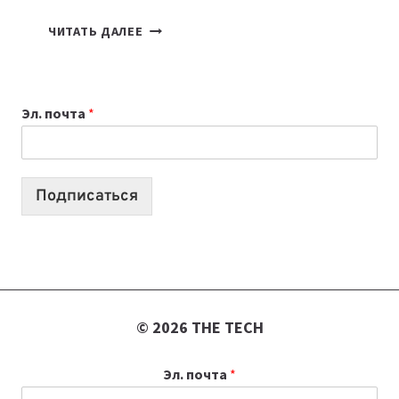
КАКОЙ
ЧИТАТЬ ДАЛЕЕ
НОУТБУК
ВЫБРАТЬ
К
Эл. почта
*
УЧЕБНОМУ
ГОДУ
2026:
10
Подписаться
ЛУЧШИХ
МОДЕЛЕЙ
ДЛЯ
УЧЕБЫ
© 2026 THE TECH
Эл. почта
*