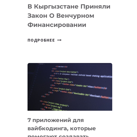
В Кыргызстане Приняли
Закон О Венчурном
Финансировании
В
ПОДРОБНЕЕ
КЫРГЫЗСТАНЕ
ПРИНЯЛИ
ЗАКОН
О
ВЕНЧУРНОМ
ФИНАНСИРОВАНИИ
7 приложений для
вайбкодинга, которые
помогают создавать