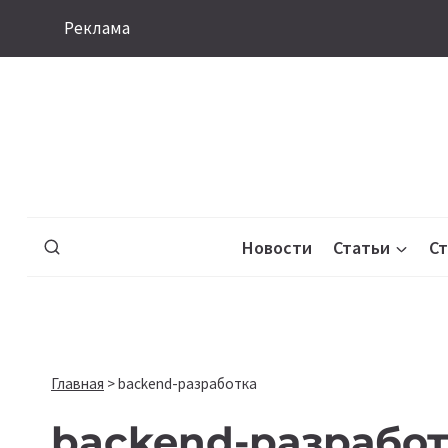
Перейти
Реклама
к
содержимому
Новости
Статьи
С
Главная
>
backend-разработка
backend-разрабо