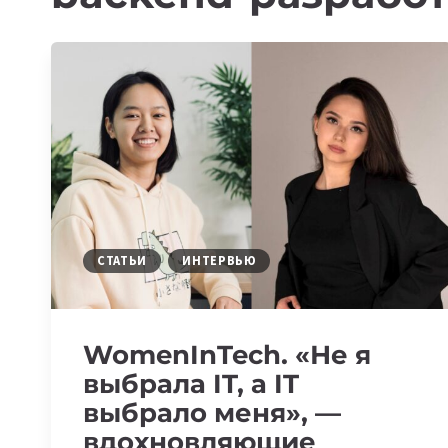
СТАТЬИ
ИНТЕРВЬЮ
WomenInTech. «Не я
выбрала IT, а IT
выбрало меня», —
вдохновляющие