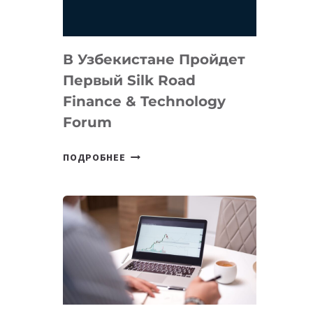
В Узбекистане Пройдет
Первый Silk Road
Finance & Technology
Forum
В
ПОДРОБНЕЕ
УЗБЕКИСТАНЕ
ПРОЙДЕТ
ПЕРВЫЙ
SILK
ROAD
FINANCE
&
TECHNOLOGY
FORUM