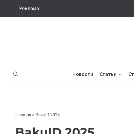
Перейти
Реклама
к
содержимому
Новости
Статьи
С
Главная
>
BakuID 2025
BakuID 2025