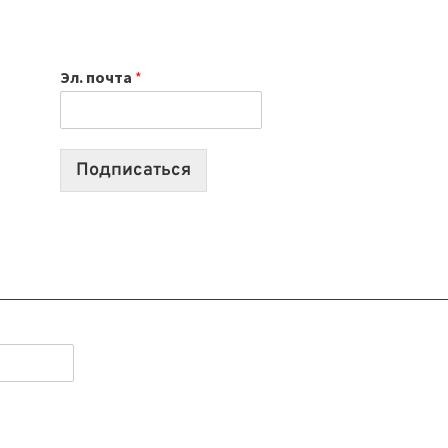
НОУТБУК
ВЫБРАТЬ
К
Эл. почта
*
УЧЕБНОМУ
ГОДУ
2026:
10
Подписаться
ЛУЧШИХ
МОДЕЛЕЙ
ДЛЯ
УЧЕБЫ