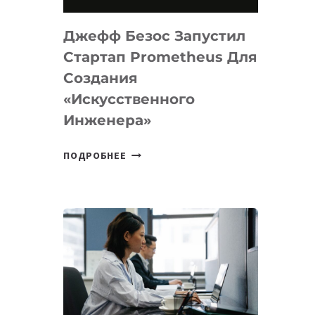
НА
MACOS
Джефф Безос Запустил
И
LINUX
Стартап Prometheus Для
Создания
«искусственного
Инженера»
ДЖЕФФ
ПОДРОБНЕЕ
БЕЗОС
ЗАПУСТИЛ
СТАРТАП
PROMETHEUS
ДЛЯ
СОЗДАНИЯ
«ИСКУССТВЕННОГО
ИНЖЕНЕРА»