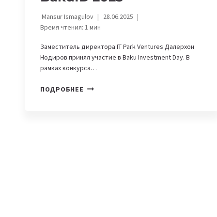
Mansur Ismagulov
28.06.2025
Время чтения:
1
мин
Заместитель директора IT Park Ventures Далерхон
Нодиров принял участие в Baku Investment Day. В
рамках конкурса…
IT
ПОДРОБНЕЕ
PARK
VENTURES
ПРИЗНАН
«ВЕНЧУРНЫМ
ФОНДОМ
ГОДА»
НА
BAKUID
2025