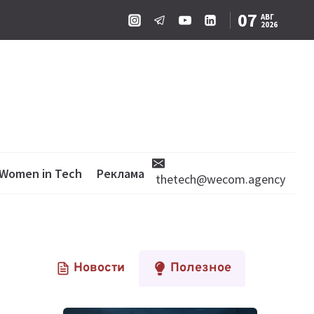
07
АВГ
2026
Women in Tech
Реклама
thetech@wecom.agency
Новости
Полезное