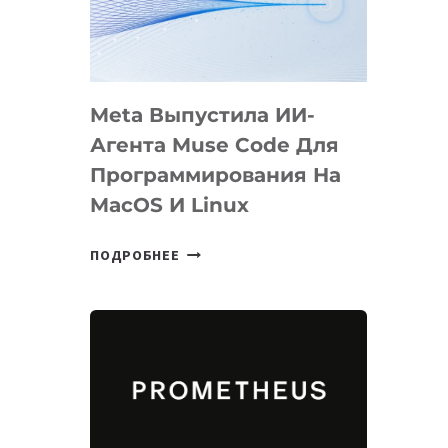
НА
SIGGRAPH
2026
Meta Выпустила ИИ-
Агента Muse Code Для
Программирования На
MacOS И Linux
META
ПОДРОБНЕЕ
ВЫПУСТИЛА
ИИ-
АГЕНТА
MUSE
CODE
ДЛЯ
ПРОГРАММИРОВАНИЯ