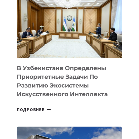
РОМАН
ПАНАРИН,
ML-
ИНЖЕНЕР,
О
СВОЕМ
ОБРАЗЕ
ЖИЗНИ
В Узбекистане Определены
Приоритетные Задачи По
Развитию Экосистемы
Искусственного Интеллекта
В
ПОДРОБНЕЕ
УЗБЕКИСТАНЕ
ОПРЕДЕЛЕНЫ
ПРИОРИТЕТНЫЕ
ЗАДАЧИ