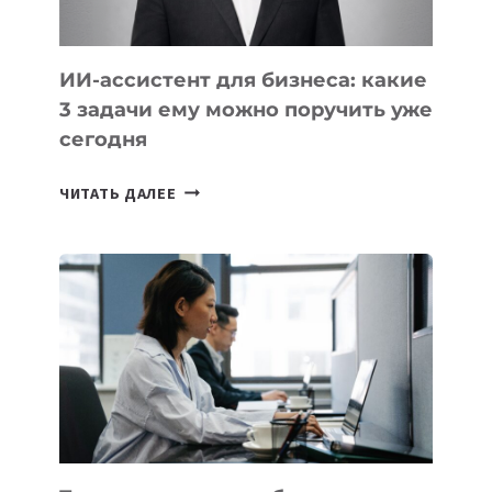
ИИ-ассистент для бизнеса: какие
3 задачи ему можно поручить уже
сегодня
ИИ-
ЧИТАТЬ ДАЛЕЕ
АССИСТЕНТ
ДЛЯ
БИЗНЕСА:
КАКИЕ
3
ЗАДАЧИ
ЕМУ
МОЖНО
ПОРУЧИТЬ
УЖЕ
СЕГОДНЯ