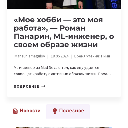
«Мое хобби — это моя
работа», — Роман
Панарин, ML-инженер, о
своем образе жизни
Mansur Ismagulov
18.06.2024
Время чтения:
1
мин
ML-инженер из Mad Devs о том, как ему удается
совмещать работу с активным образом жизни. Рома…
«МОЕ
ПОДРОБНЕЕ
ХОББИ
—
ЭТО
Новости
Полезное
МОЯ
РАБОТА»,
—