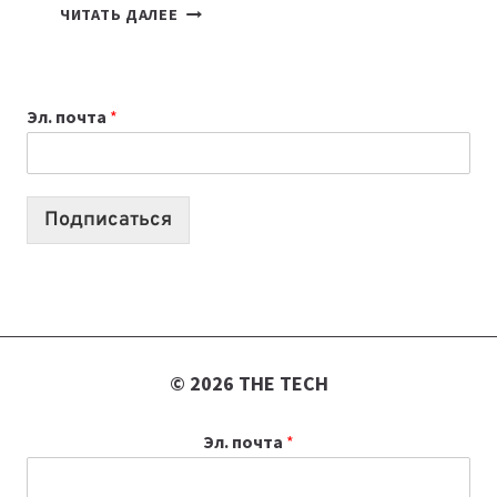
7
ЧИТАТЬ ДАЛЕЕ
ПРИЛОЖЕНИЙ
ДЛЯ
ВАЙБКОДИНГА,
Эл. почта
*
КОТОРЫЕ
ПОМОГАЮТ
СОЗДАВАТЬ
ПРОДУКТЫ
Подписаться
БЕЗ
СЛОЖНОГО
КОДА
© 2026 THE TECH
Эл. почта
*