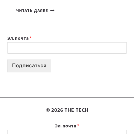
7
ЧИТАТЬ ДАЛЕЕ
ПРИЛОЖЕНИЙ
ДЛЯ
ВАЙБКОДИНГА,
Эл. почта
*
КОТОРЫЕ
ПОМОГАЮТ
СОЗДАВАТЬ
ПРОДУКТЫ
Подписаться
БЕЗ
СЛОЖНОГО
КОДА
© 2026 THE TECH
Эл. почта
*