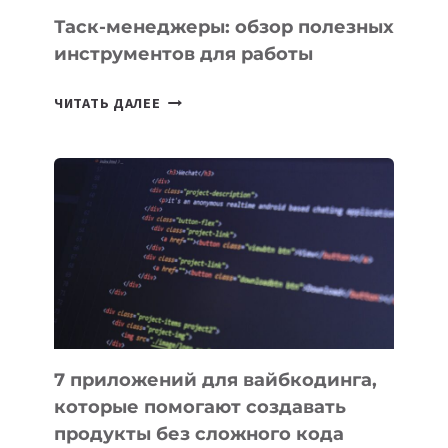
СЕГОДНЯ
Таск-менеджеры: обзор полезных
инструментов для работы
ТАСК-
ЧИТАТЬ ДАЛЕЕ
МЕНЕДЖЕРЫ:
ОБЗОР
ПОЛЕЗНЫХ
ИНСТРУМЕНТОВ
ДЛЯ
РАБОТЫ
7 приложений для вайбкодинга,
которые помогают создавать
продукты без сложного кода