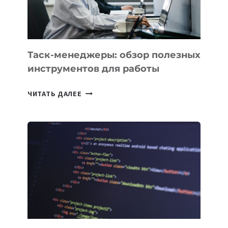
МОЖНО
ПОРУЧИТЬ
УЖЕ
СЕГОДНЯ
Таск-менеджеры: обзор полезных
инструментов для работы
ТАСК-
ЧИТАТЬ ДАЛЕЕ
МЕНЕДЖЕРЫ:
ОБЗОР
ПОЛЕЗНЫХ
ИНСТРУМЕНТОВ
ДЛЯ
РАБОТЫ