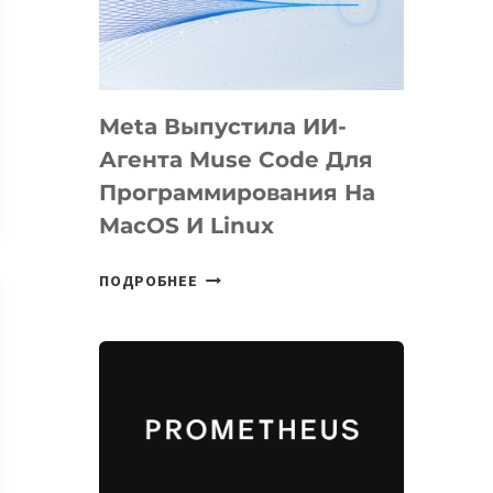
НА
SIGGRAPH
2026
Meta Выпустила ИИ-
Агента Muse Code Для
Программирования На
MacOS И Linux
META
ПОДРОБНЕЕ
ВЫПУСТИЛА
ИИ-
АГЕНТА
MUSE
CODE
ДЛЯ
ПРОГРАММИРОВАНИЯ