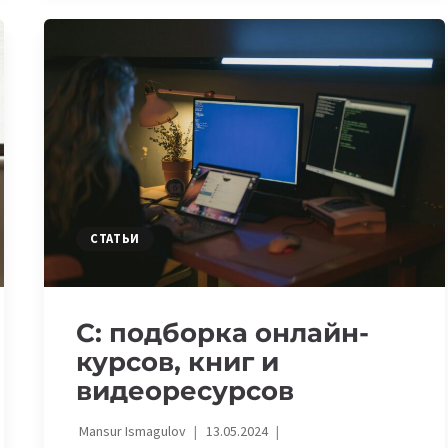
YORK
UNIVERSITY:
7
БЕСПЛАТНЫХ
КУРСОВ
ПО
КИБЕРБЕЗОПАСНОСТИ
СТАТЬИ
C: подборка онлайн-
курсов, книг и
видеоресурсов
Mansur Ismagulov
13.05.2024