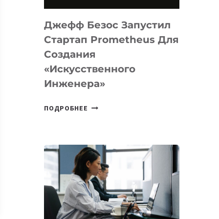
НА
MACOS
Джефф Безос Запустил
И
LINUX
Стартап Prometheus Для
Создания
«искусственного
Инженера»
ДЖЕФФ
ПОДРОБНЕЕ
БЕЗОС
ЗАПУСТИЛ
СТАРТАП
PROMETHEUS
ДЛЯ
СОЗДАНИЯ
«ИСКУССТВЕННОГО
ИНЖЕНЕРА»