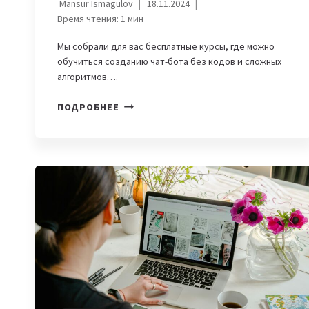
Mansur Ismagulov
18.11.2024
Время чтения:
1
мин
Мы собрали для вас бесплатные курсы, где можно
обучиться созданию чат-бота без кодов и сложных
алгоритмов….
КАК
ПОДРОБНЕЕ
БЕСПЛАТНО
СОЗДАТЬ
ЧАТ-
БОТ:
ОБЗОР
НА
КУРСЫ
И
ГАЙДЫ