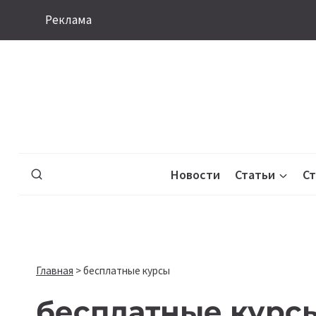
Перейти
Реклама
к
содержимому
Новости
Статьи
С
Главная
>
бесплатные курсы
бесплатные курс