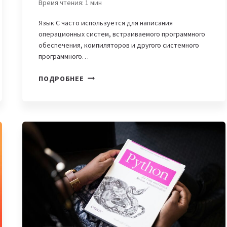
Время чтения:
1
мин
Язык C часто используется для написания
операционных систем, встраиваемого программного
обеспечения, компиляторов и другого системного
программного…
C:
ПОДРОБНЕЕ
ПОДБОРКА
ОНЛАЙН-
КУРСОВ,
КНИГ
И
ВИДЕОРЕСУРСОВ