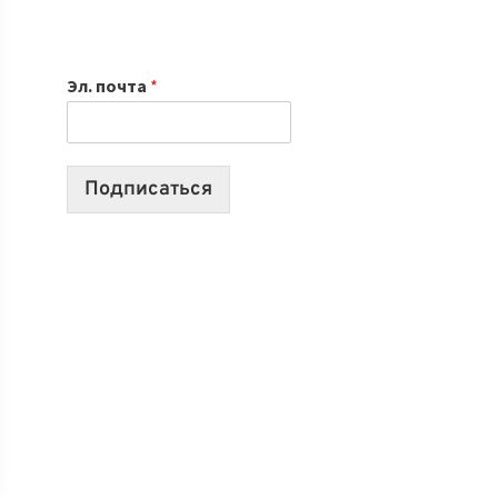
НОУТБУК
ВЫБРАТЬ
К
Эл. почта
*
УЧЕБНОМУ
ГОДУ
2026:
10
Подписаться
ЛУЧШИХ
МОДЕЛЕЙ
ДЛЯ
УЧЕБЫ