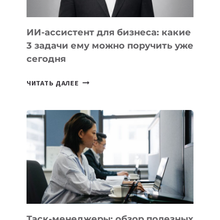
ИИ-ассистент для бизнеса: какие
3 задачи ему можно поручить уже
сегодня
ИИ-
ЧИТАТЬ ДАЛЕЕ
АССИСТЕНТ
ДЛЯ
БИЗНЕСА:
КАКИЕ
3
ЗАДАЧИ
ЕМУ
МОЖНО
ПОРУЧИТЬ
УЖЕ
СЕГОДНЯ
Таск-менеджеры: обзор полезных