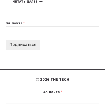
7
ЧИТАТЬ ДАЛЕЕ
ПРИЛОЖЕНИЙ
ДЛЯ
ВАЙБКОДИНГА,
Эл. почта
*
КОТОРЫЕ
ПОМОГАЮТ
СОЗДАВАТЬ
ПРОДУКТЫ
Подписаться
БЕЗ
СЛОЖНОГО
КОДА
© 2026 THE TECH
Эл. почта
*