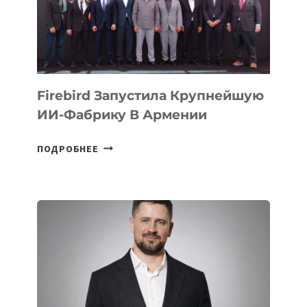
МЕСТО
НА
МЕЖДУНАРОДНОЙ
ОЛИМПИАДЕ
ПО
ИИ
Firebird Запустила Крупнейшую
ИИ-Фабрику В Армении
FIREBIRD
ПОДРОБНЕЕ
ЗАПУСТИЛА
КРУПНЕЙШУЮ
ИИ-
ФАБРИКУ
В
АРМЕНИИ