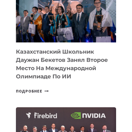
ЗАВОЕВАЛА
МЕДАЛЬ
НА
МЕЖДУНАРОДНОЙ
ОЛИМПИАДЕ
ПО
ИИ
Казахстанский Школьник
Даужан Бекетов Занял Второе
Место На Международной
Олимпиаде По ИИ
КАЗАХСТАНСКИЙ
ПОДРОБНЕЕ
ШКОЛЬНИК
ДАУЖАН
БЕКЕТОВ
ЗАНЯЛ
ВТОРОЕ