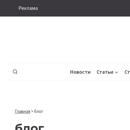
Перейти
Реклама
к
содержимому
Новости
Статьи
С
Главная
>
блог
блог