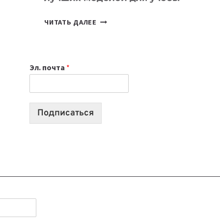
КАКОЙ
ЧИТАТЬ ДАЛЕЕ
НОУТБУК
ВЫБРАТЬ
К
Эл. почта
*
УЧЕБНОМУ
ГОДУ
2026:
10
Подписаться
ЛУЧШИХ
МОДЕЛЕЙ
ДЛЯ
УЧЕБЫ