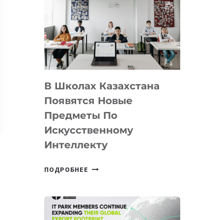
DEAL
VELOCITY
BY
MOST
—
МЕЖДУНАРОДНУЮ
ПРОГРАММУ
В Школах Казахстана
ДЛЯ
ТЕХНОЛОГИЧЕСКИХ
Появятся Новые
СТАРТАПОВ
Предметы По
Искусственному
Интеллекту
В
ПОДРОБНЕЕ
ШКОЛАХ
КАЗАХСТАНА
ПОЯВЯТСЯ
НОВЫЕ