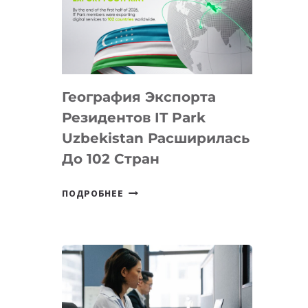
ПРЕДМЕТЫ
ПО
ИСКУССТВЕННОМУ
ИНТЕЛЛЕКТУ
География Экспорта
Резидентов IT Park
Uzbekistan Расширилась
До 102 Стран
ГЕОГРАФИЯ
ПОДРОБНЕЕ
ЭКСПОРТА
РЕЗИДЕНТОВ
IT
PARK
UZBEKISTAN
РАСШИРИЛАСЬ