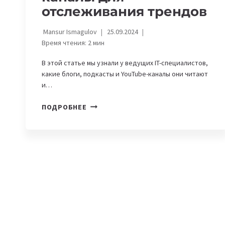
отслеживания трендов
Mansur Ismagulov
25.09.2024
Время чтения:
2
мин
В этой статье мы узнали у ведущих IT-специалистов,
какие блоги, подкасты и YouTube-каналы они читают
и…
ЧТО
ПОДРОБНЕЕ
ЧИТАЮТ
И
СЛУШАЮТ
IT-
СПЕЦИАЛИСТЫ:
БЛОГИ,
ПОДКАСТЫ
И
YOUTUBE-
КАНАЛЫ