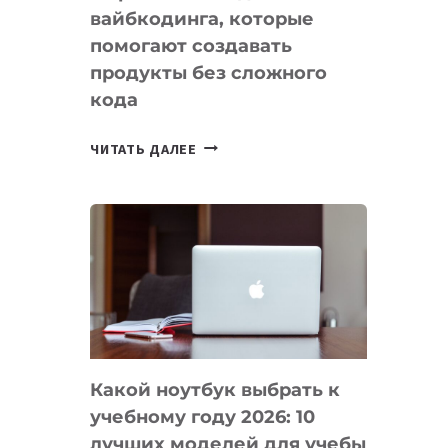
вайбкодинга, которые
помогают создавать
продукты без сложного
кода
7
ЧИТАТЬ ДАЛЕЕ
ПРИЛОЖЕНИЙ
ДЛЯ
ВАЙБКОДИНГА,
КОТОРЫЕ
ПОМОГАЮТ
СОЗДАВАТЬ
ПРОДУКТЫ
БЕЗ
СЛОЖНОГО
Какой ноутбук выбрать к
КОДА
учебному году 2026: 10
лучших моделей для учебы