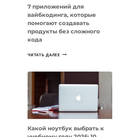
7 приложений для
вайбкодинга, которые
помогают создавать
продукты без сложного
кода
7
ЧИТАТЬ ДАЛЕЕ
ПРИЛОЖЕНИЙ
ДЛЯ
ВАЙБКОДИНГА,
КОТОРЫЕ
ПОМОГАЮТ
СОЗДАВАТЬ
ПРОДУКТЫ
БЕЗ
СЛОЖНОГО
Какой ноутбук выбрать к
КОДА
учебному году 2026: 10