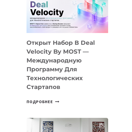
AI
YOUTH
CAMP
ДАЛ
30
Открыт Набор В Deal
ПОДРОСТКАМ
БИЛЕТ
Velocity By MOST —
В
Международную
IT-
Программу Для
ПРЕДПРИНИМАТЕЛЬСТВО
Технологических
Стартапов
ОТКРЫТ
ПОДРОБНЕЕ
НАБОР
В
DEAL
VELOCITY