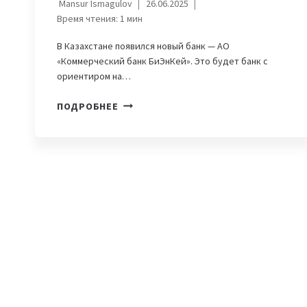
Mansur Ismagulov
26.06.2025
Время чтения:
1
мин
В Казахстане появился новый банк — АО
«Коммерческий банк БиЭнКей». Это будет банк с
ориентиром на…
В
ПОДРОБНЕЕ
КАЗАХСТАНЕ
ОТКРЫЛСЯ
НОВЫЙ
БАНК
—
BNK
COMMERCIAL
BANK