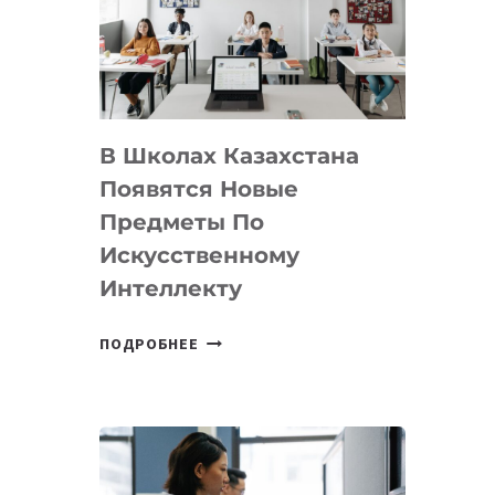
BY
MOST
—
МЕЖДУНАРОДНУЮ
ПРОГРАММУ
В Школах Казахстана
ДЛЯ
ТЕХНОЛОГИЧЕСКИХ
Появятся Новые
СТАРТАПОВ
Предметы По
Искусственному
Интеллекту
В
ПОДРОБНЕЕ
ШКОЛАХ
КАЗАХСТАНА
ПОЯВЯТСЯ
НОВЫЕ
ПРЕДМЕТЫ