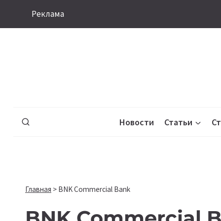
Перейти
Реклама
к
содержимому
Новости
Статьи
С
Главная
>
BNK Commercial Bank
BNK Commercial 