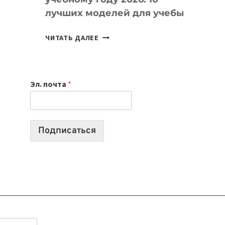
лучших моделей для учебы
КАКОЙ
ЧИТАТЬ ДАЛЕЕ
НОУТБУК
ВЫБРАТЬ
К
Эл. почта
*
УЧЕБНОМУ
ГОДУ
2026:
10
Подписаться
ЛУЧШИХ
МОДЕЛЕЙ
ДЛЯ
УЧЕБЫ