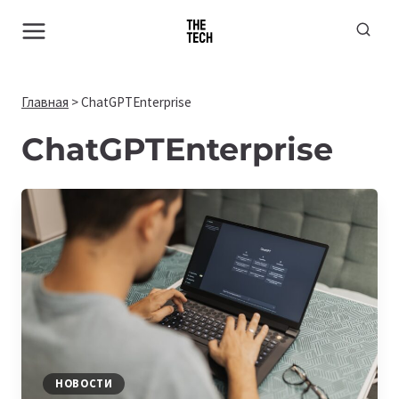
Перейти
к
содержимому
Главная
>
ChatGPTEnterprise
ChatGPTEnterprise
НОВОСТИ