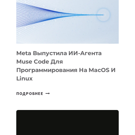
BÖRÜ
НА
SIGGRAPH
2026
Meta Выпустила ИИ-Агента
Muse Code Для
Программирования На MacOS И
Linux
META
ПОДРОБНЕЕ
ВЫПУСТИЛА
ИИ-
АГЕНТА
MUSE
CODE