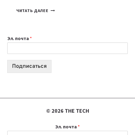
КАКОЙ
ЧИТАТЬ ДАЛЕЕ
НОУТБУК
ВЫБРАТЬ
К
Эл. почта
*
УЧЕБНОМУ
ГОДУ
2026:
10
Подписаться
ЛУЧШИХ
МОДЕЛЕЙ
ДЛЯ
УЧЕБЫ
© 2026 THE TECH
Эл. почта
*