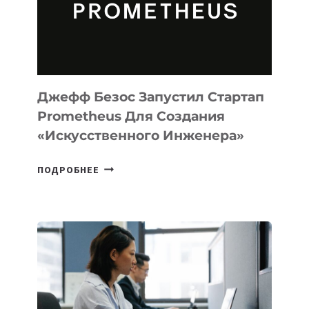
ДЛЯ
ПРОГРАММИРОВАНИЯ
НА
MACOS
И
LINUX
Джефф Безос Запустил Стартап
Prometheus Для Создания
«искусственного Инженера»
ДЖЕФФ
ПОДРОБНЕЕ
БЕЗОС
ЗАПУСТИЛ
СТАРТАП
PROMETHEUS
ДЛЯ
СОЗДАНИЯ
«ИСКУССТВЕННОГО
ИНЖЕНЕРА»